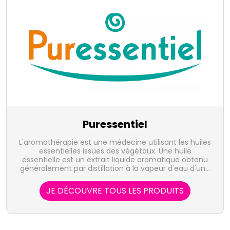
Puressentiel
L'aromathérapie est une médecine utilisant les huiles
essentielles issues des végétaux. Une huile
essentielle est un extrait liquide aromatique obtenu
généralement par distillation à la vapeur d'eau d'une
plante, et qui en concentre les actifs volatiles. Elle
représente la quintessence de la plante, sous forme
JE DÉCOUVRE TOUS LES PRODUITS
de concentré, riche d'une très grande variété de
substances actives. Le laboratoire Puressentiel
propose 41 huiles essentielles, 100% pures et
naturelles, bio, HEBBD, soit sous forme unitaire, soit
en complexes, indispensables à votre santé ou au