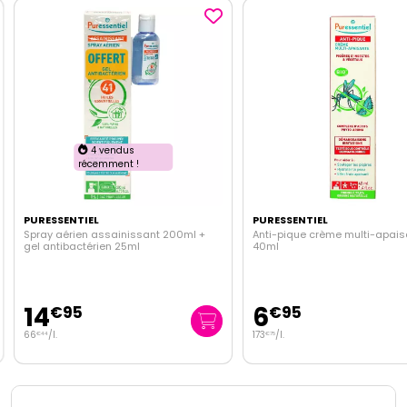
4 vendus
récemment !
PURESSENTIEL
PURESSENTIEL
Spray aérien assainissant 200ml +
Anti-pique crème multi-apais
gel antibactérien 25ml
40ml
14
6
€
95
€
95
66
/
l.
173
/
l.
€
44
€
75