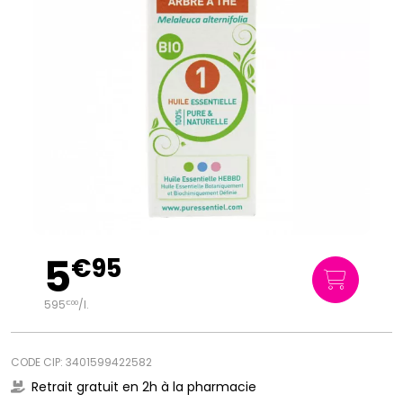
5
€
95
595
/
l.
€
00
CODE CIP: 3401599422582
Retrait gratuit en 2h à la pharmacie