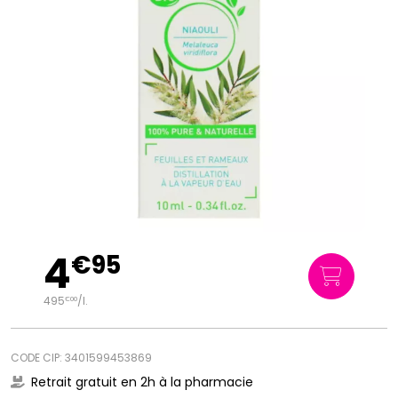
4
€
95
495
/
l.
€
00
CODE CIP: 3401599453869
Retrait gratuit en 2h à la pharmacie