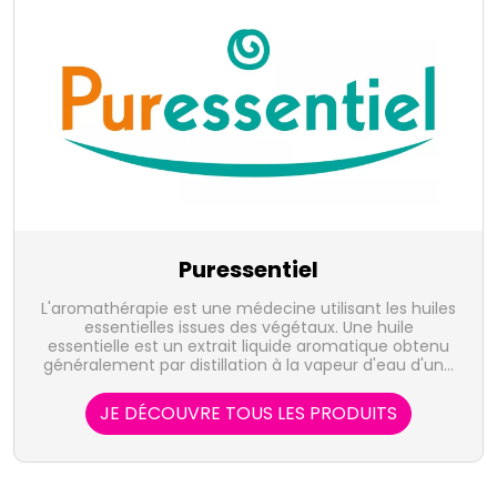
Puressentiel
L'aromathérapie est une médecine utilisant les huiles
essentielles issues des végétaux. Une huile
essentielle est un extrait liquide aromatique obtenu
généralement par distillation à la vapeur d'eau d'une
plante, et qui en concentre les actifs volatiles. Elle
représente la quintessence de la plante, sous forme
JE DÉCOUVRE TOUS LES PRODUITS
de concentré, riche d'une très grande variété de
substances actives. Le laboratoire Puressentiel
propose 41 huiles essentielles, 100% pures et
naturelles, bio, HEBBD, soit sous forme unitaire, soit
en complexes, indispensables à votre santé ou au