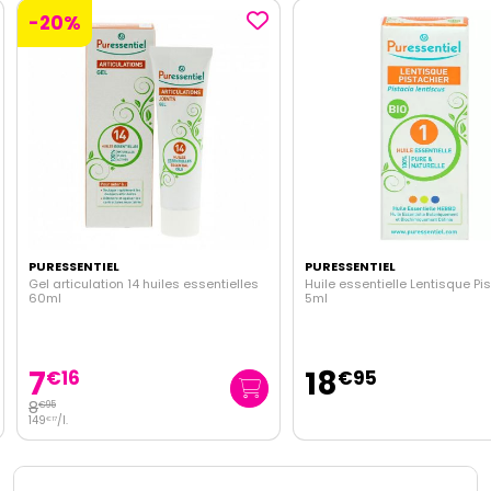
-20%
PURESSENTIEL
PURESSENTIEL
Gel articulation 14 huiles essentielles
Huile essentielle Lentisque Pi
60ml
5ml
7
18
€
16
€
95
8
€
95
149
/
l.
€
17