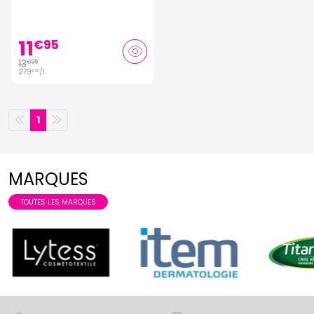
50ml
11
€
95
13
€
95
279
/
l.
€
00
1
MARQUES
TOUTES LES MARQUES