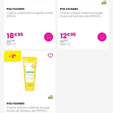
POLYSIANES
POLYSIANES
Crème sublimatrice après-soleil
Crème solaire sublime visage
200ml
monoi et tamanu bio SPF50+
30ml
18
12
€
95
€
95
20
14
€
95
€
95
104
/
l.
498
/
l.
€
75
€
33
-2
€
POLYSIANES
Crème solaire sublime visage
monoi et tamanu bio SPF50+