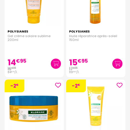
POLYSIANES
POLYSIANES
Gel crème solaire sublime
Huile réparatrice après-soleil
200ml
150ml
14
15
€
95
€
95
16
17
€
95
€
95
84
/
l.
119
/
l.
€
75
€
67
-2
-2
€
€