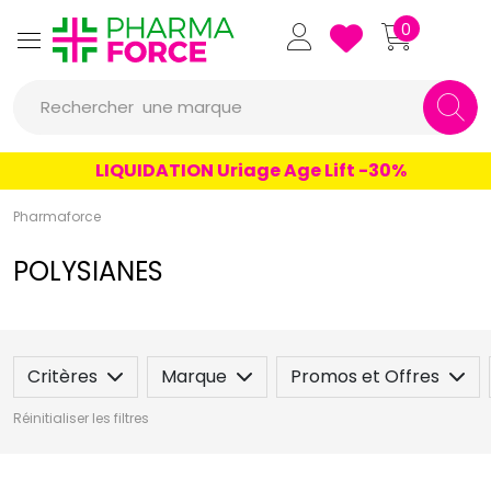
Pharmaforce Grande Pharma
0
Rechercher
une marque
un conseil
LIQUIDATION Uriage Age Lift -30%
un produit
Pharmaforce
une marque
POLYSIANES
Critères
Marque
Promos et Offres
Réinitialiser les filtres