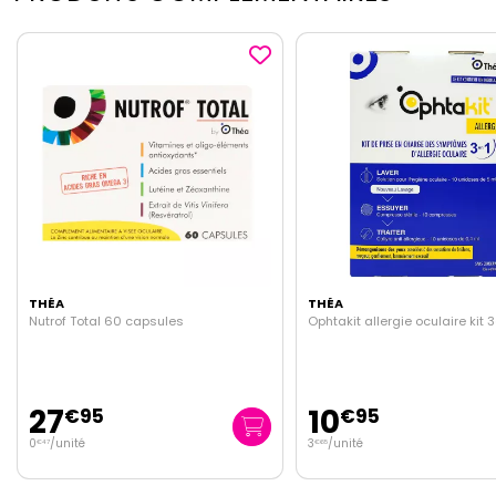
THÉA
THÉA
Ophtakit allergie oculaire kit 3en1
Larmecran confort oculaire
10
8
€
95
€
95
3
/unité
895
/
l.
€
65
€
00