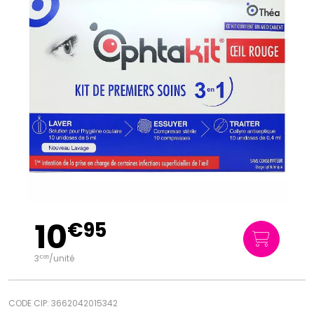
10
€
95
3
/unité
€
65
CODE CIP: 3662042015342