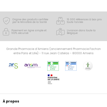
Origine des produits certifiée
15 000 références à bas prix
par le Ministère de la Santé
toute l’année
Paiement en ligne simple
et
Livraison dans toute la
100% sécurisé
Belgique
Grande Pharmacie d’Amiens (anciennement Pharmacie Fachon
entre Paris et Lille) - 11 rue Jean Catelas - 80000 Amiens
À propos