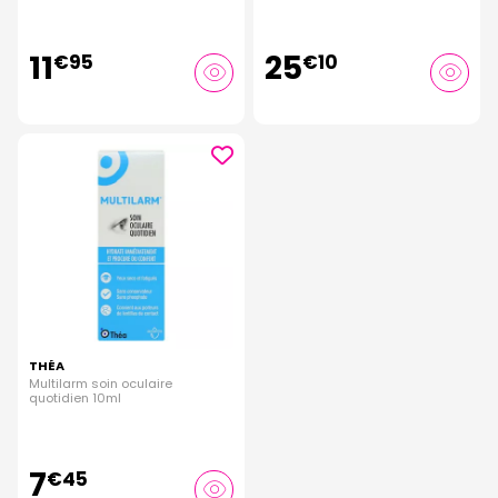
11
25
€
95
€
10
THÉA
Multilarm soin oculaire
quotidien 10ml
7
€
45