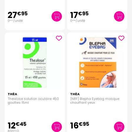
27
17
€
95
€
95
0
/unité
0
/unité
€
47
€
60
THÉA
THÉA
Thealose solution oculaire 450
[NRF] Blepha Eyebag masque
gouttes 15ml
chauffant yeux
12
16
€
45
€
95
830
/
l.
€
00