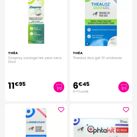
THÉA
THÉA
Zaspray soulage les yeux secs
Thealoz duo gel 10 unidoses
10ml
11
6
€
95
€
45
0
/unité
€
65