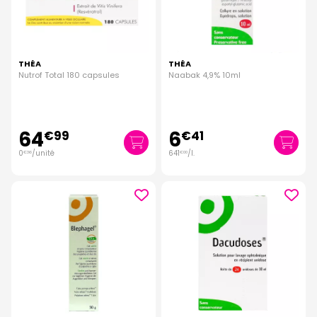
THÉA
THÉA
Nutrof Total 180 capsules
Naabak 4,9% 10ml
64
6
€
99
€
41
0
/unité
641
/
l.
€
36
€
00