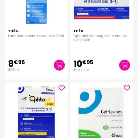
THÉA
THÉA
Larmecran confort oculaire 10ml
Ophtakit œil rouge kit premiers
soins 3en1
8
10
€
95
€
95
895
/
l.
3
/unité
€
00
€
65