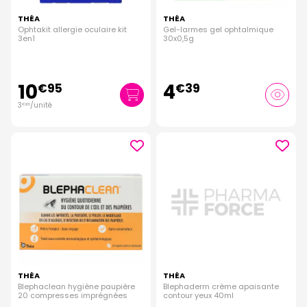
THÉA
THÉA
Ophtakit allergie oculaire kit
Gel-larmes gel ophtalmique
3en1
30x0,5g
10
4
€
95
€
39
3
/unité
€
65
THÉA
THÉA
Blephaclean hygiène paupière
Blephaderm crème apaisante
20 compresses imprégnées
contour yeux 40ml