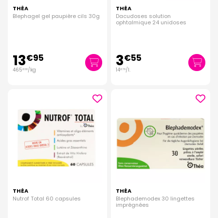
THÉA
THÉA
Blephagel gel paupière cils 30g
Dacudoses solution
ophtalmique 24 unidoses
13
3
€
95
€
55
465
/kg
14
/
l.
€
00
€
79
THÉA
THÉA
Nutrof Total 60 capsules
Blephademodex 30 lingettes
imprégnées