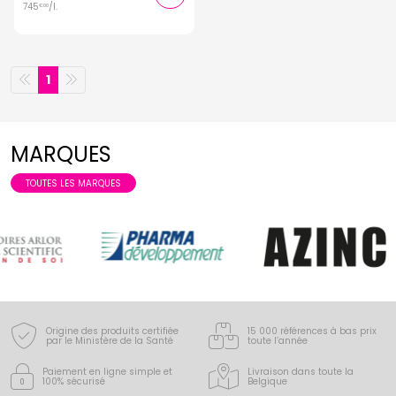
745
/
l.
€
00
1
MARQUES
TOUTES LES MARQUES
Origine des produits certifiée
15 000 références à bas prix
par le Ministère de la Santé
toute l’année
Paiement en ligne simple
et
Livraison dans toute la
100% sécurisé
Belgique