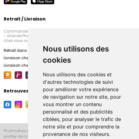
Retrait / Livraison
Commandez en ligne et venez chercher votre commande à Amiens
- Grande Pharmacie d’Amiens (Fachon) ou recevez-là rapidement
chez vous ou en point retrait
Nous utilisons des
Retrait dans la pharmacie d’Amiens
Livraison chez vous
cookies
Livraison chez votre commerçant
Nous utilisons des cookies et
d'autres technologies de suivi
pour améliorer votre expérience
Retrouvez-nous sur vos réseaux sociaux
de navigation sur notre site, pour
vous montrer un contenu
personnalisé et des publicités
ciblées, pour analyser le trafic de
notre site et pour comprendre la
Pharmaforce.fr et la Grande Pharmacie d’Amiens vous souhaitent de
provenance de nos visiteurs.
profiter de notre accueil, de nos conseils pharmaceutiques,