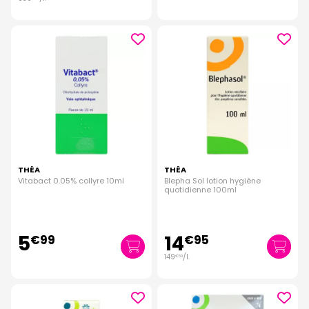
THÉA
THÉA
Vitabact 0.05% collyre 10ml
Blepha Sol lotion hygiène
quotidienne 100ml
5
14
€
99
€
95
149
/
l.
€
50