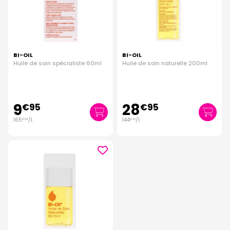
BI-OIL
BI-OIL
Huile de soin spécialiste 60ml
Huile de soin naturelle 200ml
9
28
€
95
€
95
165
/
l.
144
/
l.
€
83
€
75