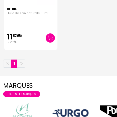
BI-OIL
Huile de soin naturelle 60ml
11
€
95
199
/
l.
€
17
1
MARQUES
TOUTES LES MARQUES