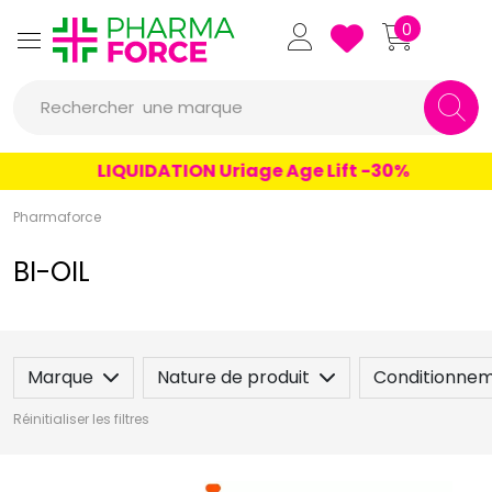
un conseil
Pharmaforce Grande Pharma
0
un produit
Rechercher
une marque
LIQUIDATION Uriage Age Lift -30%
Pharmaforce
BI-OIL
Marque
Nature de produit
Conditionne
Réinitialiser les filtres