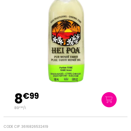
8
€
99
89
/
l.
€
90
CODE CIP: 3616826532419