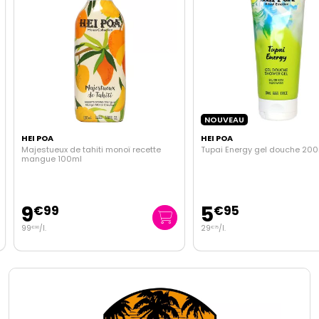
NOUVEAU
HEI POA
HEI POA
Majestueux de tahiti monoï recette
Tupai Energy gel douche 200
mangue 100ml
9
5
€
99
€
95
99
/
l.
29
/
l.
€
90
€
75