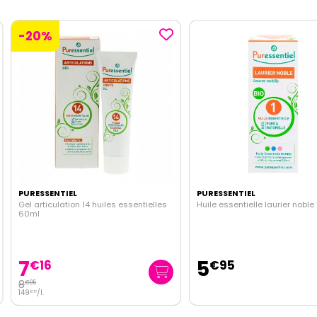
-20%
PURESSENTIEL
PURESSENTIEL
Gel articulation 14 huiles essentielles
Huile essentielle laurier noble
60ml
7
5
€
16
€
95
8
€
95
149
/
l.
€
17