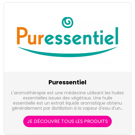
Puressentiel
L'aromathérapie est une médecine utilisant les huiles
essentielles issues des végétaux. Une huile
essentielle est un extrait liquide aromatique obtenu
généralement par distillation à la vapeur d'eau d'une
plante, et qui en concentre les actifs volatiles. Elle
représente la quintessence de la plante, sous forme
JE DÉCOUVRE TOUS LES PRODUITS
de concentré, riche d'une très grande variété de
substances actives. Le laboratoire Puressentiel
propose 41 huiles essentielles, 100% pures et