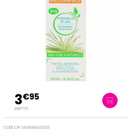
3
€
95
395
/
l.
€
00
CODE CIP: 3401599423305