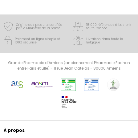
naturelles, bio, HEBBD, soit sous forme unitaire, soit
en complexes, indispensables à votre santé ou au
bien-être au quotidien pour toute la famille.
Origine des produits certifiée
15 000 références à bas prix
par le Ministère de la Santé
toute l’année
Paiement en ligne simple
et
Livraison dans toute la
100% sécurisé
Belgique
Grande Pharmacie d’Amiens (anciennement Pharmacie Fachon
entre Paris et Lille) - 11 rue Jean Catelas - 80000 Amiens
À propos