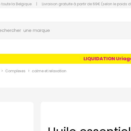
 toute la Belgique
|
Livraison gratuite à partir de 69€ (selon le poids d
orce Grande Pharmacie Amiens Fachon
une marque
echercher
un conseil
un produit
LIQUIDATION Uriage Ag
une marque
Complexes
calme et relaxation