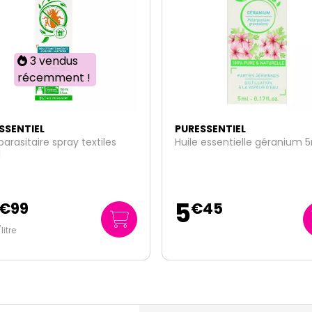
SSENTIEL
PURESSENTIEL
 essentielle géranium 5ml
Anti pique spray répulsif et
apaisant 2x75ml
17
€
45
€
95
119
/
litre
€
67