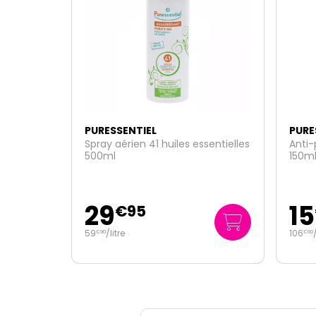
3 vendus
récemment !
PURESSENTIEL
PURE
sentielles
Anti-parasitaire spray textiles
Huile
150ml
15
5
€
99
106
/
litre
€
60