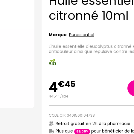
Huile essentie
citronné 10ml
Marque
Puressentiel
L'huile essentielle d'eucalyptus citronné
antidouleur ainsi que répulsive contre l
4
€
45
445
/
litre
€
00
CODE CIP: 3401560104738
Retrait gratuit en 2h à la pharmacie
Plus que
pour bénéficier de la
€
69
,
00