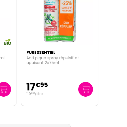
PURESSENTIEL
Huile essentielle bergamote sans
bergaptène 10ml
11
€
95