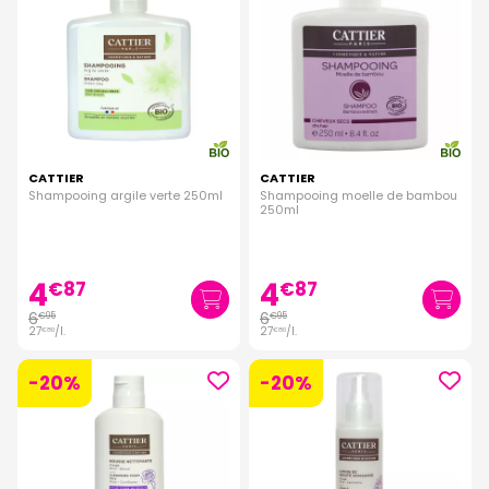
CATTIER
CATTIER
Shampooing argile verte 250ml
Shampooing moelle de bambou
250ml
4
4
€
87
€
87
6
6
€
95
€
95
27
/
l.
27
/
l.
€
80
€
80
-20%
-20%