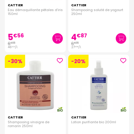
CATTIER
CATTIER
Eau démaquillante pétales d'iris
Shampooing soluté de yogourt
150ml
250ml
5
4
€
56
€
87
6
6
€
95
€
95
46
/
l.
27
/
l.
€
33
€
80
-30%
-20%
CATTIER
CATTIER
Shampooing vinaigre de
Lotion purifiante bio 200ml
romarin 250ml