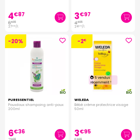
4
3
€
87
€
97
6
4
€
95
€
95
27
/
l.
24
/
l.
€
80
€
75
-20%
-2
€
5 vendus
récemment !
PURESSENTIEL
WELEDA
Pouxdoux shampoing anti-poux
Bébé crème protectrice visage
200ml
50ml
6
3
€
36
€
95
€
95
€
95