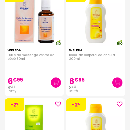
WELEDA
WELEDA
Huile de massage ventre de
Bébé lait corporel calendula
bébé 50ml
200ml
6
6
€
95
€
95
8
8
€
95
€
95
179
/
l.
44
/
l.
€
00
€
75
-2
-2
€
€