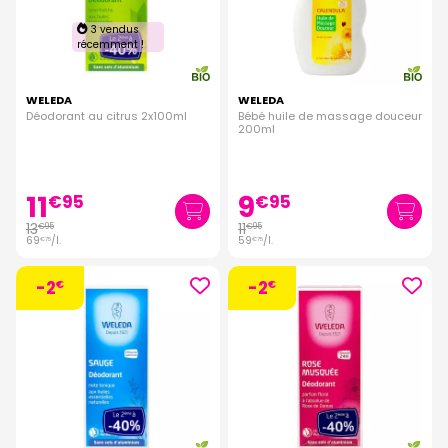
3 vendus
récemment !
WELEDA
WELEDA
Déodorant au citrus 2x100ml
Bébé huile de massage douceur
200ml
11
9
€
95
€
95
13
11
€
95
€
95
69
/
l.
59
/
l.
€
75
€
75
-2
-2
€
€