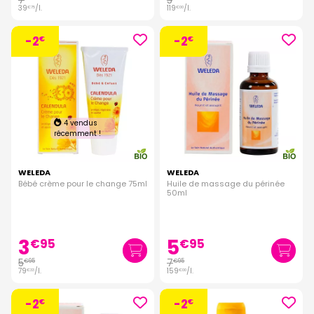
7
5
39
/
l.
119
/
l.
€
75
€
00
-2
-2
€
€
4 vendus
récemment !
WELEDA
WELEDA
Bébé crème pour le change 75ml
Huile de massage du périnée
50ml
3
5
€
95
€
95
5
7
€
95
€
95
79
/
l.
159
/
l.
€
33
€
00
-2
-2
€
€