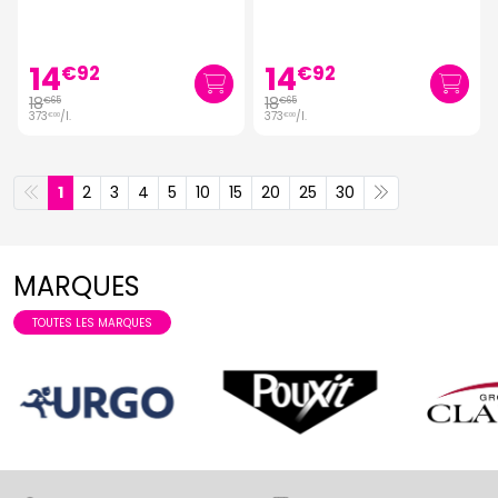
14
14
€
92
€
92
18
18
€
65
€
65
373
/
l.
373
/
l.
€
00
€
00
1
2
3
4
5
10
15
20
25
30
MARQUES
TOUTES LES MARQUES