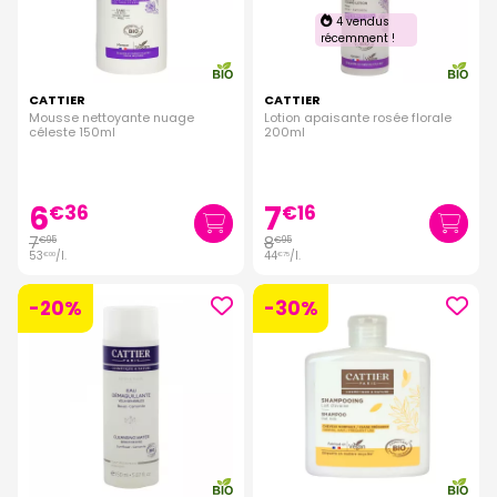
4 vendus
récemment !
CATTIER
CATTIER
Mousse nettoyante nuage
Lotion apaisante rosée florale
céleste 150ml
200ml
6
7
€
36
€
16
7
8
€
95
€
95
53
/
l.
44
/
l.
€
00
€
75
-20%
-30%