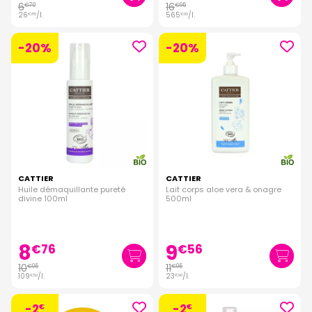
6
16
€
70
€
95
26
/
l.
565
/
l.
€
80
€
00
-20%
-20%
CATTIER
CATTIER
Huile démaquillante pureté
Lait corps aloe vera & onagre
divine 100ml
500ml
8
9
€
76
€
56
10
11
€
95
€
95
109
/
l.
23
/
l.
€
50
€
90
-2
-2
€
€