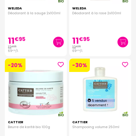
WELEDA
WELEDA
Déodorant à la sauge 2x100ml
Déodorant à la rose 2x100ml
11
11
€
95
€
95
13
13
€
95
€
95
69
/
l.
69
/
l.
€
75
€
75
-20%
-30%
5 vendus
récemment !
CATTIER
CATTIER
Beurre de karité bio 100g
Shampooing volume 250ml