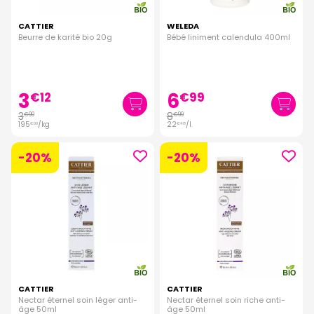
CATTIER
WELEDA
Beurre de karité bio 20g
Bébé liniment calendula 400ml
3
6
€
12
€
99
3
8
€
90
€
99
195
/kg
22
/
l.
€
00
€
48
-20%
-20%
CATTIER
CATTIER
Nectar éternel soin léger anti-
Nectar éternel soin riche anti-
âge 50ml
âge 50ml