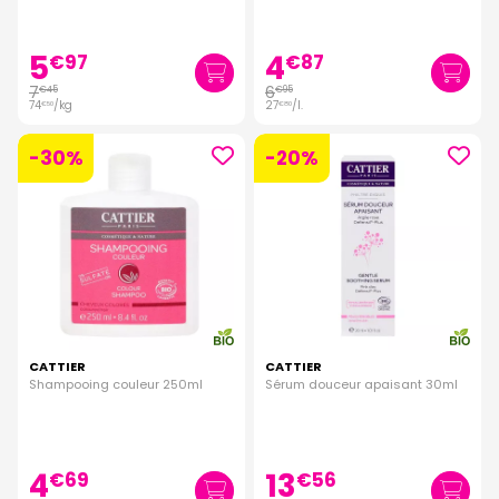
5
4
€
97
€
87
7
6
€
45
€
95
74
/kg
27
/
l.
€
50
€
80
-30%
-20%
CATTIER
CATTIER
Shampooing couleur 250ml
Sérum douceur apaisant 30ml
4
13
€
69
€
56