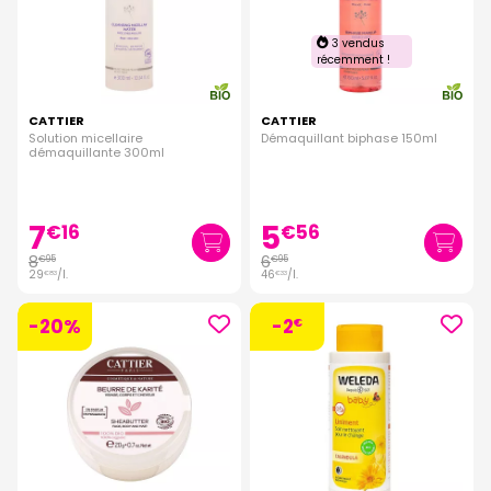
3 vendus
récemment !
CATTIER
CATTIER
Solution micellaire
Démaquillant biphase 150ml
démaquillante 300ml
7
5
€
16
€
56
8
6
€
95
€
95
29
/
l.
46
/
l.
€
83
€
33
-20%
-2
€