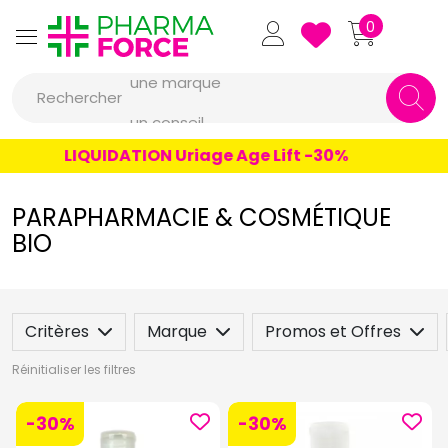
Pharmaforce Grande Pharma
0
une marque
Rechercher
un conseil
un produit
LIQUIDATION Uriage Age Lift -30%
une marque
PARAPHARMACIE & COSMÉTIQUE
BIO
Critères
Marque
Promos et Offres
Réinitialiser les filtres
-30%
-30%