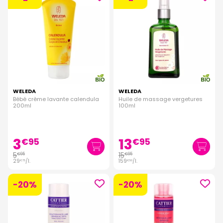
WELEDA
WELEDA
Bébé crème lavante calendula
Huile de massage vergetures
200ml
100ml
3
13
€
95
€
95
5
15
€
95
€
95
29
/
l.
159
/
l.
€
75
€
50
-20%
-20%