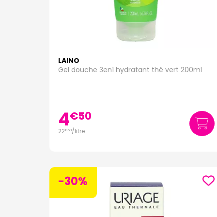
LAINO
Gel douche 3en1 hydratant thé vert 200ml
4
€
50
22
/
litre
€
50
-30%