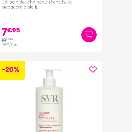
Gel bain douche peau sèche huile
Macadamia bio 1L
7
€
95
10
€
95
10
/
litre
€
95
-20%