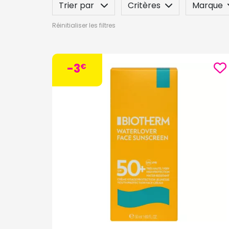
Trier par
Critères
Marque
Réinitialiser les filtres
Spécificité
Label
Indication
-3
€