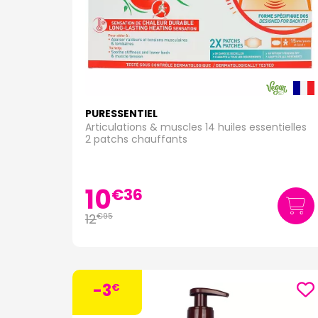
PURESSENTIEL
Articulations & muscles 14 huiles essentielles
2 patchs chauffants
10
€
36
12
€
95
-3
€