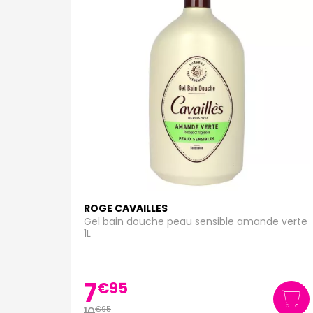
ROGE CAVAILLES
Gel bain douche peau sensible amande verte
1L
7
€
95
10
€
95