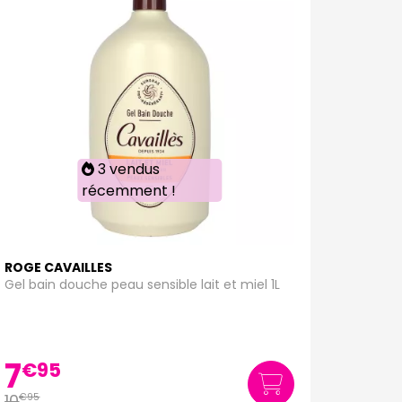
3 vendus
récemment !
ROGE CAVAILLES
Gel bain douche peau sensible lait et miel 1L
7
€
95
10
€
95