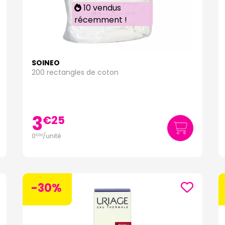
10 vendus
récemment !
SOINEO
200 rectangles de coton
3
€
25
0
/unité
€
02
-30%