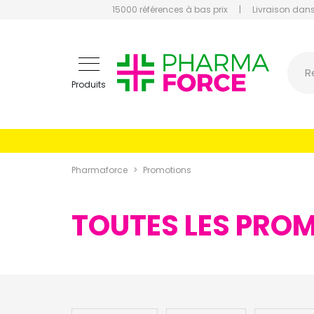
15000 références à bas prix
|
Livraison dans
Pharmaf
R
Produits
Pharmaforce
Promotions
TOUTES LES PRO