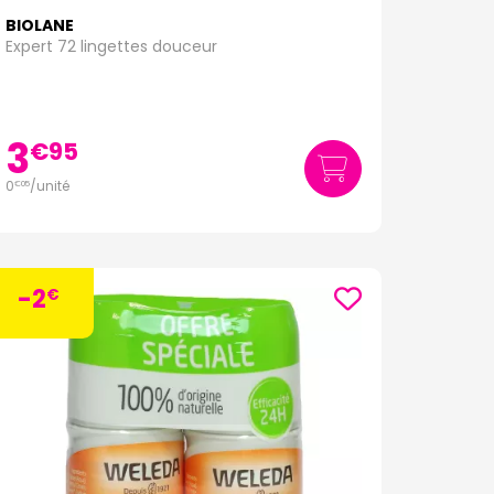
BIOLANE
Expert 72 lingettes douceur
3
€
95
0
/unité
€
05
-2
€