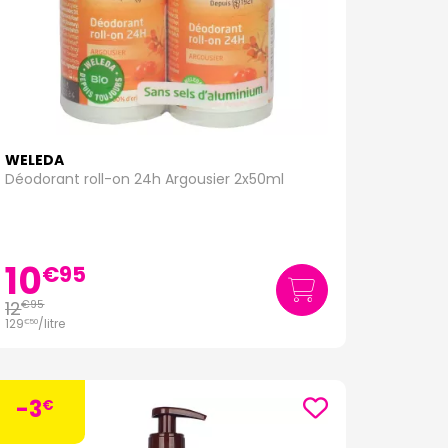
WELEDA
Déodorant roll-on 24h Argousier 2x50ml
10
€
95
12
€
95
129
/
litre
€
50
-3
€