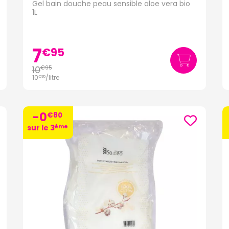
Gel bain douche peau sensible aloe vera bio
1L
7
€
95
10
€
95
10
/
litre
€
95
-0
€
80
ème
sur le 3