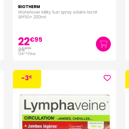
BIOTHERM
Waterlover Milky Sun spray solaire lacté
SPF50+ 200ml
22
€
95
25
€
95
129
/
litre
€
75
-3
€