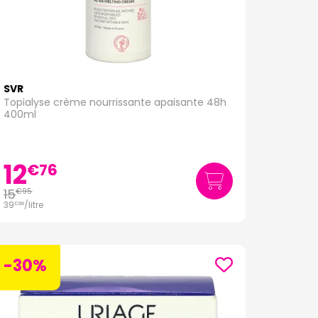
SVR
Topialyse crème nourrissante apaisante 48h
400ml
12
€
76
15
€
95
39
/
litre
€
88
-30%