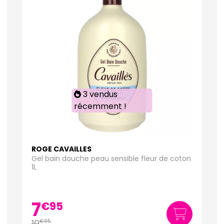
3 vendus
récemment !
ROGE CAVAILLES
Gel bain douche peau sensible fleur de coton
1L
7
€
95
10
€
95