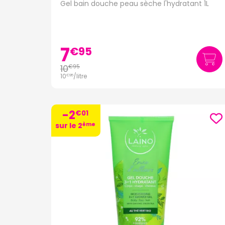
Gel bain douche peau sèche l'hydratant 1L
7
€
95
10
€
95
10
/
litre
€
95
-2
€
01
ème
sur le 2