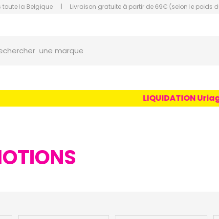
 toute la Belgique
|
Livraison gratuite à partir de 69€ (selon le poids d
une marque
orce Grande Pharmacie Amiens Fachon
echercher
un conseil
un produit
une marque
LIQUIDATION Uriage Age 
MOTIONS