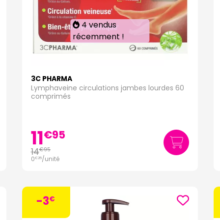
4 vendus
récemment !
3C PHARMA
Lymphaveine circulations jambes lourdes 60
comprimés
11
€
95
14
€
95
0
/unité
€
25
-3
€