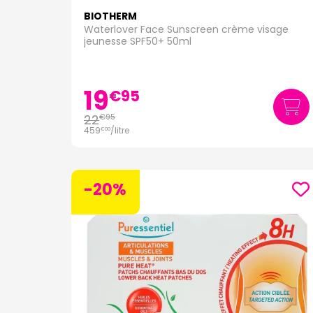
BIOTHERM
Waterlover Face Sunscreen crème visage
jeunesse SPF50+ 50ml
19
€
95
22
€
95
459
/
litre
€
00
-20%