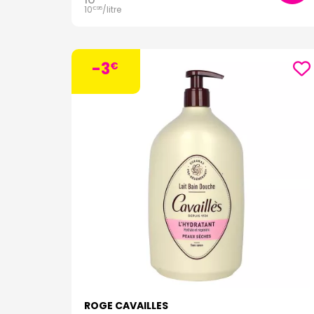
10
/
litre
€
95
-3
€
ROGE CAVAILLES