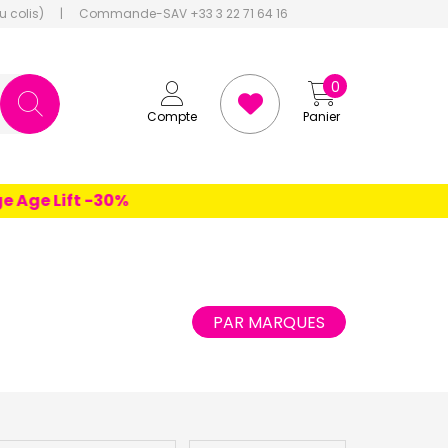
u colis)
|
Commande-SAV +33 3 22 71 64 16
0
Compte
Panier
Lift -30%
PAR MARQUES