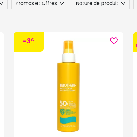
Promos et Offres
Nature de produit
 / Contre-indication
Posez une question
-3
€