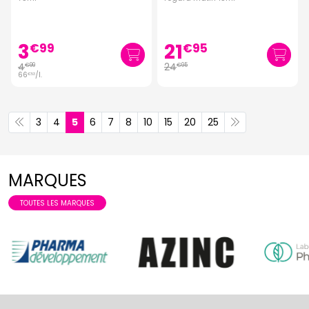
3
21
€
99
€
95
4
24
€
99
€
95
66
/
l.
€
53
3
4
5
6
7
8
10
15
20
25
MARQUES
TOUTES LES MARQUES