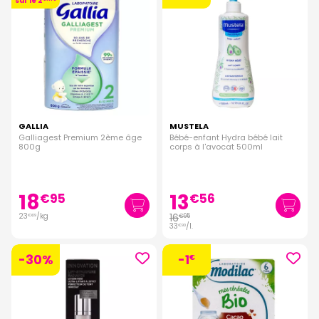
sur le 2
GALLIA
MUSTELA
Galliagest Premium 2ème âge
Bébé-enfant Hydra bébé lait
800g
corps à l'avocat 500ml
18
13
€
95
€
56
23
/kg
16
€
95
€
69
33
/
l.
€
90
-30%
-1
€