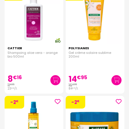
CATTIER
POLYSIANES
Shampoing aloe vera - orange
Gel crème solaire sublime
bio 500ml
200ml
8
14
€
16
€
95
11
16
€
65
€
95
23
/
l.
84
/
l.
€
30
€
75
-2
-2
€
€