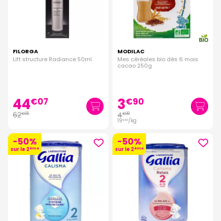
FILORGA
MODILAC
Lift structure Radiance 50ml
Mes céréales bio dès 6 mois
cacao 250g
44
3
€
07
€
90
62
4
€
95
€
90
19
/kg
€
60
-50%
-50%
sur le 2
ème
sur le 2
ème