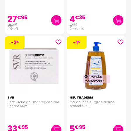
27
4
€
95
€
35
29
5
€
95
€
35
149
/
l.
0
/unité
€
75
€
27
-3
-1
€
€
4 vendus
récemment !
SVR
NEUTRADERM
Pepti Biotic gel-mat régénérant
Gel douche surgras dermo-
lissant 50ml
protecteur 1L
33
5
€
95
€
95