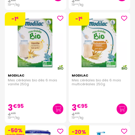
4
4
€
95
€
95
19
/kg
19
/kg
€
80
€
80
-1
-1
€
€
MODILAC
MODILAC
Mes céréales bio dès 6 mois
Mes céréales bio dès 6 mois
vanille 250g
multicéréales 250g
3
3
€
95
€
95
4
4
€
95
€
95
19
/kg
19
/kg
€
80
€
80
-50%
-20%
ème