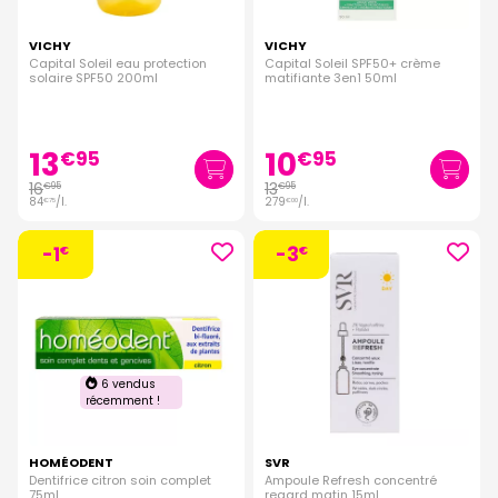
VICHY
VICHY
Capital Soleil eau protection
Capital Soleil SPF50+ crème
solaire SPF50 200ml
matifiante 3en1 50ml
13
10
€
95
€
95
16
13
€
95
€
95
84
/
l.
279
/
l.
€
75
€
00
-1
-3
€
€
6 vendus
récemment !
HOMÉODENT
SVR
Dentifrice citron soin complet
Ampoule Refresh concentré
75ml
regard matin 15ml