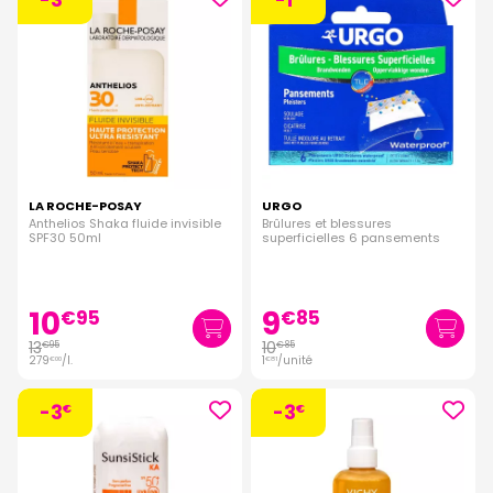
LA ROCHE-POSAY
URGO
Anthelios Shaka fluide invisible
Brûlures et blessures
SPF30 50ml
superficielles 6 pansements
10
9
€
95
€
85
13
10
€
95
€
85
279
/
l.
1
/unité
€
00
€
81
-3
-3
€
€