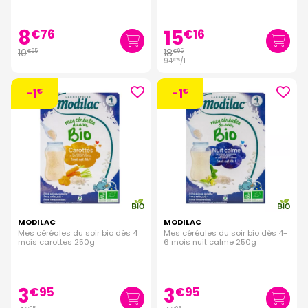
8
15
€
76
€
16
10
18
€
95
€
95
94
/
l.
€
75
-1
-1
€
€
MODILAC
MODILAC
Mes céréales du soir bio dès 4
Mes céréales du soir bio dès 4-
mois carottes 250g
6 mois nuit calme 250g
3
3
€
95
€
95