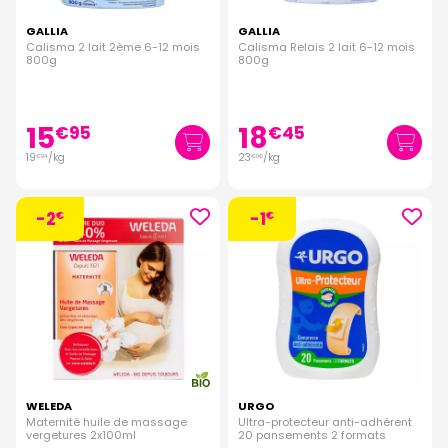
GALLIA
GALLIA
Calisma 2 lait 2ème 6-12 mois
Calisma Relais 2 lait 6-12 mois
800g
800g
15
18
€
95
€
45
19
/kg
23
/kg
€
94
€
06
-2
-1
€
€
WELEDA
URGO
Maternité huile de massage
Ultra-protecteur anti-adhérent
vergetures 2x100ml
20 pansements 2 formats