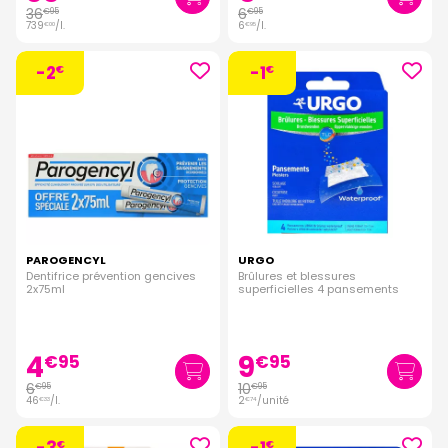
36
6
€
95
€
95
739
/
l.
6
/
l.
€
00
€
95
-2
-1
€
€
PAROGENCYL
URGO
Dentifrice prévention gencives
Brûlures et blessures
2x75ml
superficielles 4 pansements
4
9
€
95
€
95
6
10
€
95
€
95
46
/
l.
2
/unité
€
33
€
74
-3
-1
€
€