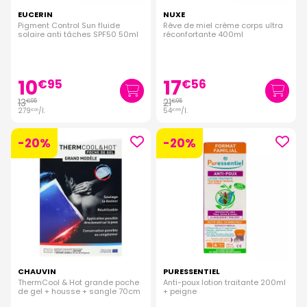
EUCERIN
NUXE
Pigment Control Sun fluide
Rêve de miel crème corps ultra
solaire anti tâches SPF50 50ml
réconfortante 400ml
10
17
€
95
€
56
13
21
€
95
€
95
279
/
l.
54
/
l.
€
00
€
88
-20%
-20%
CHAUVIN
PURESSENTIEL
ThermCool & Hot grande poche
Anti-poux lotion traitante 200ml
de gel + housse + sangle 70cm
+ peigne