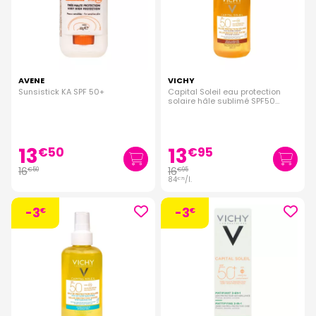
AVENE
VICHY
Sunsistick KA SPF 50+
Capital Soleil eau protection
solaire hâle sublimé SPF50
200ml
13
13
€
50
€
95
16
16
€
50
€
95
84
/
l.
€
75
-3
-3
€
€