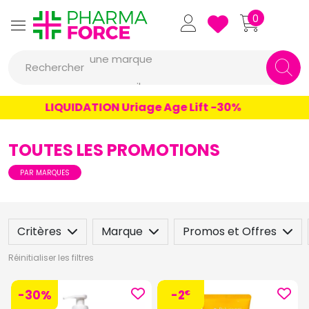
Pharmaforce Grande Pharma
0
une marque
Rechercher
un conseil
un produit
LIQUIDATION Uriage Age Lift -30%
une marque
TOUTES LES PROMOTIONS
PAR MARQUES
Critères
Marque
Promos et Offres
Réinitialiser les filtres
-30%
-2
€