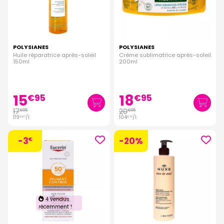
POLYSIANES
POLYSIANES
Huile réparatrice après-soleil
Crème sublimatrice après-soleil
150ml
200ml
15
18
€
95
€
95
17
20
€
95
€
95
119
/
l.
104
/
l.
€
67
€
75
-3
-20%
€
4 vendus
récemment !