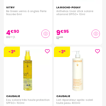
VITRY
LA ROCHE-POSAY
Be Green vernis à ongles Perle
Anthelios Uvair stick solaire
Nacrée 6ml
vitaminé SPF50+ 10ml
4
9
€
90
€
95
816
/
l.
12
€
95
€
67
-3
-3
€
€
CAUDALIE
CAUDALIE
Eau solaire très haute protection
Lait réparateur après-soleil
SPF50+ 150ml
toute peau 400ml