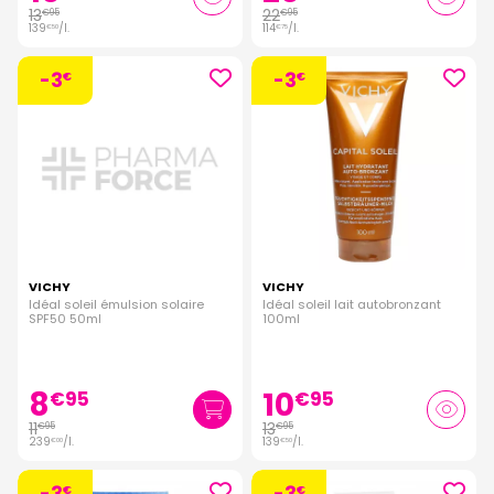
13
22
€
95
€
95
139
/
l.
114
/
l.
€
50
€
75
-3
-3
€
€
VICHY
VICHY
Idéal soleil émulsion solaire
Idéal soleil lait autobronzant
SPF50 50ml
100ml
8
10
€
95
€
95
11
13
€
95
€
95
239
/
l.
139
/
l.
€
00
€
50
-3
-3
€
€