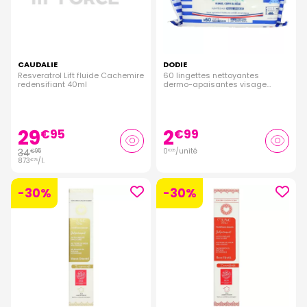
CAUDALIE
DODIE
Resveratrol Lift fluide Cachemire
60 lingettes nettoyantes
redensifiant 40ml
dermo-apaisantes visage
corps et siège
29
2
€
95
€
99
34
0
/unité
€
95
€
05
873
/
l.
€
75
-30%
-30%