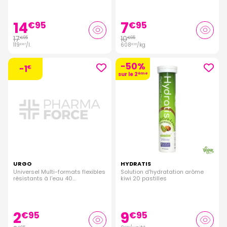
14
7
€
95
€
95
17
10
€
95
€
95
119
/
l.
608
/kg
€
67
€
33
-50%
-1
€
sur le 2
ème
URGO
HYDRATIS
Universel Multi-formats flexibles
Solution d'hydratation arôme
résistants à l'eau 40
kiwi 20 pastilles
pansements
2
9
€
95
€
95