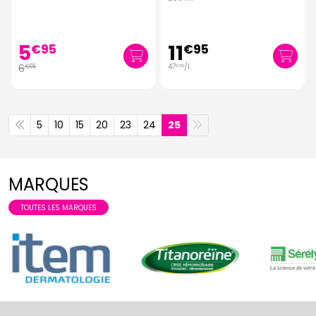
5
11
€
95
€
95
6
47
/
l.
€
95
€
80
5
10
15
20
23
24
25
MARQUES
TOUTES LES MARQUES