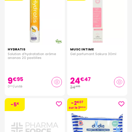
HYDRATIS
MUSC INTIME
Solution d'hydratation arôme
Gel parfumant Sakura 30ml
ananas 20 pastilles
9
24
€
95
€
47
0
/unité
34
€
95
€
50
-2
€
07
-5
€
sur le 3
ème