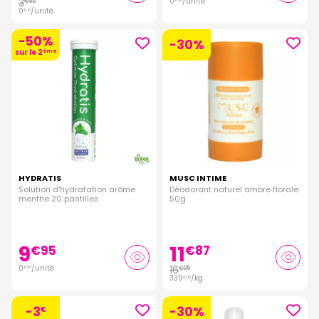
3
0
/unité
€
95
€
50
0
/unité
€
10
-50%
-30%
sur le 2
ème
HYDRATIS
MUSC INTIME
Solution d'hydratation arôme
Déodorant naturel ambre florale
menthe 20 pastilles
50g
9
11
€
95
€
87
0
/unité
16
€
95
€
50
339
/kg
€
00
-3
-30%
€