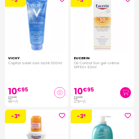
VICHY
EUCERIN
Capital soleil soin lacté 300ml
Oil Control Sun gel-crème
SPF50+ 50ml
10
10
€
95
€
95
13
13
€
95
€
95
46
/
l.
279
/
l.
€
50
€
00
-3
-3
€
€