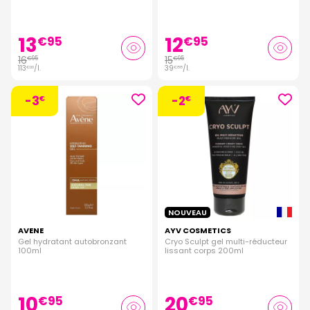
13
12
€
95
€
95
16
15
€
95
€
95
113
/
l.
39
/
l.
€
00
€
88
-3
-2
€
€
NOUVEAU
AVENE
AYV COSMETICS
Gel hydratant autobronzant
Cryo Sculpt gel multi-réducteur
100ml
lissant corps 200ml
10
20
€
95
€
95