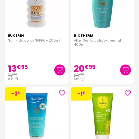
EUCERIN
BIOTHERM
Sun Kids spray SPF50+ 200ml
After Sun lait oligo-thermal
400ml
13
20
€
95
€
95
16
23
€
95
€
95
84
/
l.
59
/
l.
€
75
€
88
-3
-1
€
€