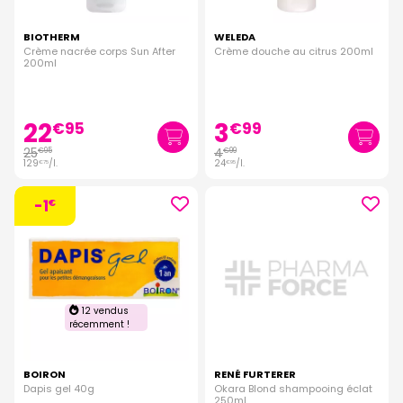
BIOTHERM
WELEDA
Crème nacrée corps Sun After
Crème douche au citrus 200ml
200ml
22
3
€
95
€
99
25
4
€
95
€
99
129
/
l.
24
/
l.
€
75
€
95
-1
€
12 vendus
récemment !
BOIRON
RENÉ FURTERER
Dapis gel 40g
Okara Blond shampooing éclat
250ml