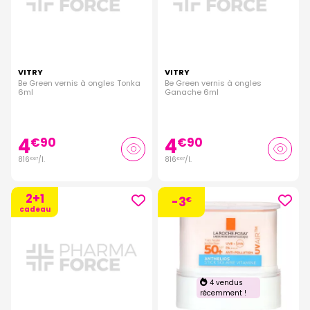
VITRY
VITRY
Be Green vernis à ongles Tonka
Be Green vernis à ongles
6ml
Ganache 6ml
4
4
€
90
€
90
816
/
l.
816
/
l.
€
67
€
67
2+1
-3
€
cadeau
4 vendus
récemment !