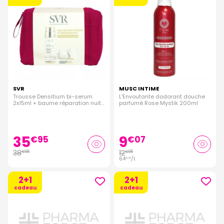
SVR
MUSC INTIME
Trousse Densitium bi-serum
L'Envoutante dodorant douche
2x15ml + baume réparation nuit
parfumé Rose Mystik 200ml
15ml
35
9
€
95
€
07
38
12
€
95
€
95
64
/
l.
€
75
2+1
2+1
cadeau
cadeau