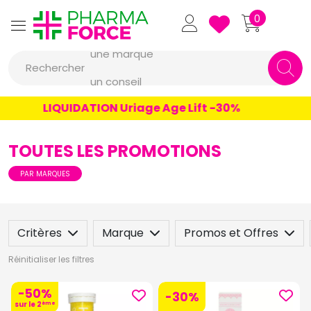
Pharmaforce Grande Pharma
0
une marque
Rechercher
un conseil
un produit
LIQUIDATION Uriage Age Lift -30%
une marque
TOUTES LES PROMOTIONS
PAR MARQUES
Critères
Marque
Promos et Offres
Réinitialiser les filtres
-50%
-30%
sur le 2
ème