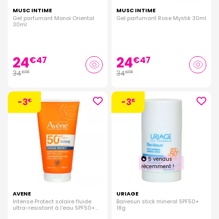
MUSC INTIME
MUSC INTIME
Gel parfumant Monoï Oriental
Gel parfumant Rose Mystik 30ml
30ml
24
24
€
47
€
47
34
34
€
95
€
95
-3
-3
€
€
5 vendus
récemment !
AVENE
URIAGE
Intense Protect solaire fluide
Bariesun stick mineral SPF50+
ultra-resistant à l'eau SPF50+
18g
150ml