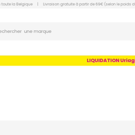
 toute la Belgique
|
Livraison gratuite à partir de 69€ (selon le poids d
une marque
orce Grande Pharmacie Amiens Fachon
echercher
un conseil
un produit
une marque
LIQUIDATION Uriage Age L