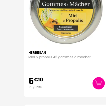
HERBESAN
Miel & propolis 45 gommes à mâcher
5
€
10
0
/unité
€
11