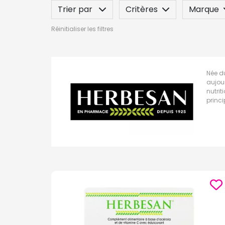
Trier par
Critères
Marque
Réinitialiser les filtres
Label
Posez une question
Née du
aujou
nutri
princ