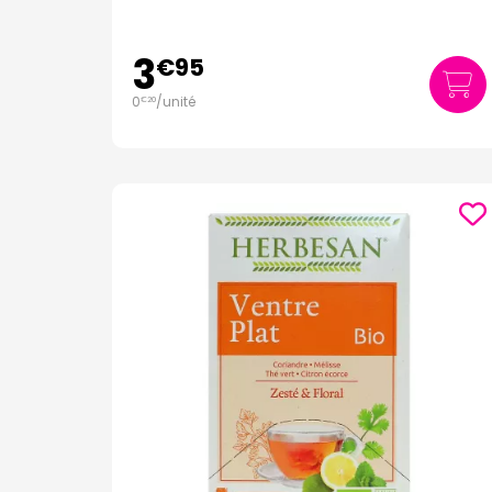
3
€
95
0
/unité
€
20