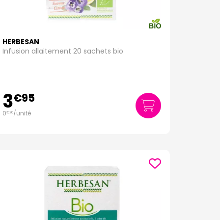
HERBESAN
Infusion allaitement 20 sachets bio
3
€
95
0
/unité
€
20