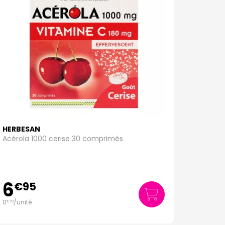
HERBESAN
Acérola 1000 cerise 30 comprimés
6
€
95
0
/unité
€
23