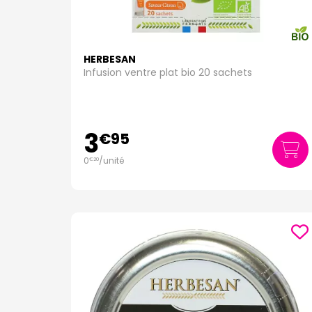
HERBESAN
Infusion ventre plat bio 20 sachets
3
€
95
0
/unité
€
20