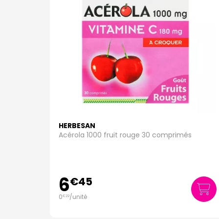
HERBESAN
Acérola 1000 fruit rouge 30 comprimés
6
€
45
0
/unité
€
22