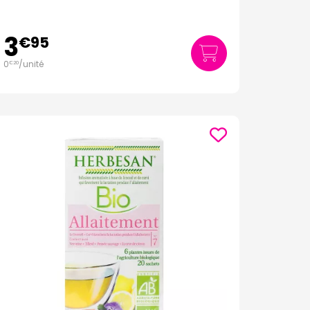
3
€
95
0
/unité
€
20