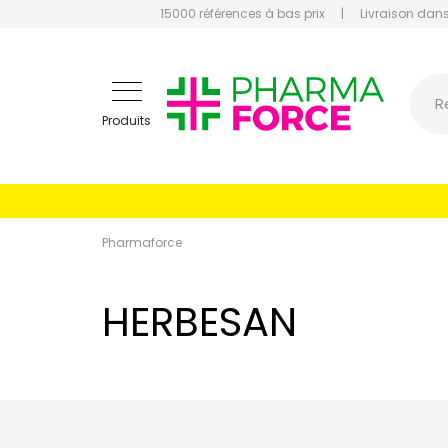
15000 références à bas prix
|
Livraison dans
Pharmaf
R
Produits
Pharmaforce
HERBESAN