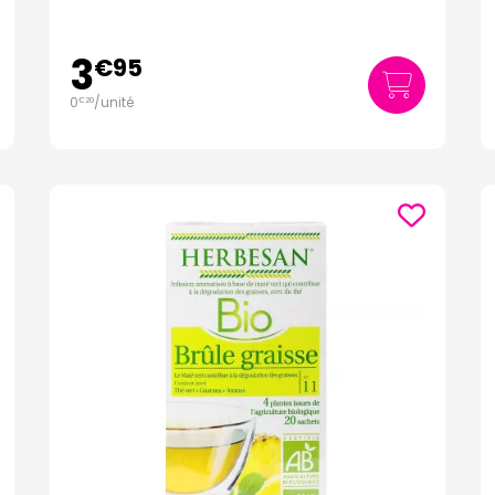
3
€
95
0
/unité
€
20