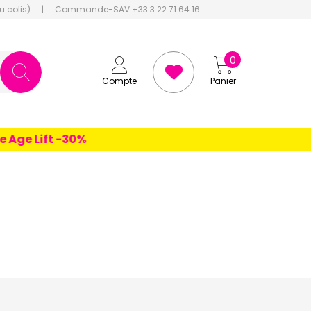
u colis)
|
Commande-SAV +33 3 22 71 64 16
0
Compte
Panier
ift -30%