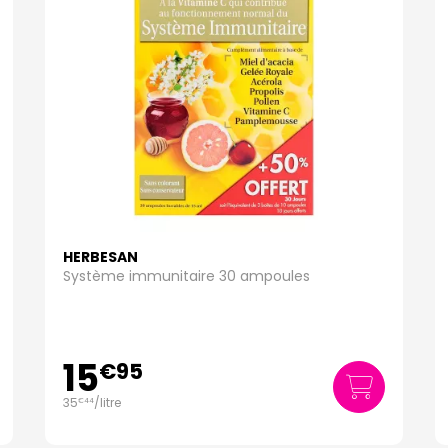
HERBESAN
Système immunitaire 30 ampoules
15
€
95
35
/
litre
€
44