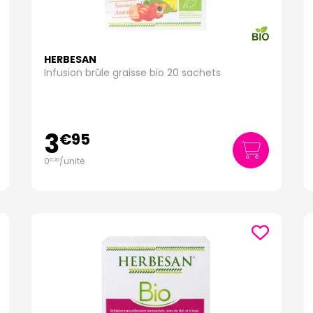
HERBESAN
Infusion brûle graisse bio 20 sachets
3
€
95
0
/unité
€
20