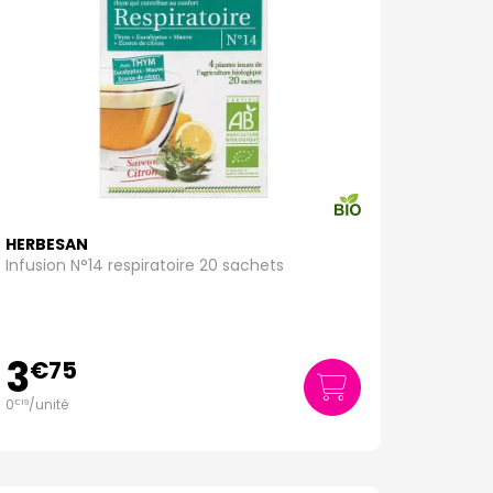
HERBESAN
Infusion N°14 respiratoire 20 sachets
3
€
75
0
/unité
€
19