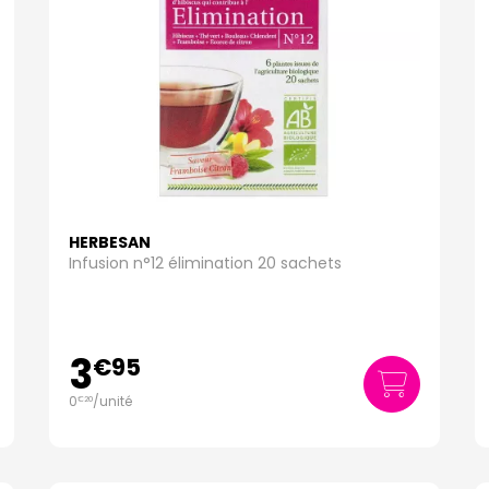
HERBESAN
Infusion n°12 élimination 20 sachets
3
€
95
0
/unité
€
20