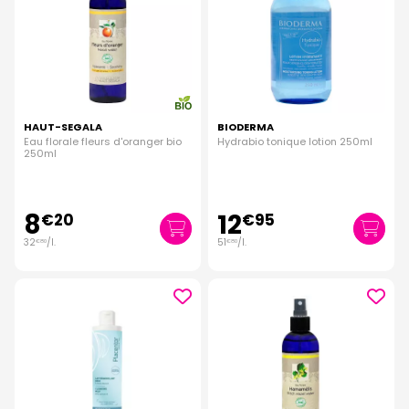
HAUT-SEGALA
BIODERMA
Eau florale fleurs d'oranger bio
Hydrabio tonique lotion 250ml
250ml
8
12
€
20
€
95
32
/
l.
51
/
l.
€
80
€
80