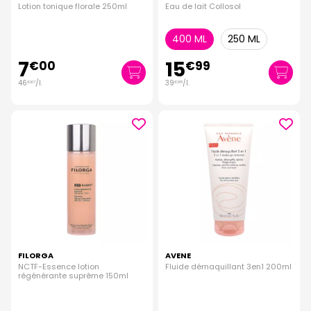
Lotion tonique florale 250ml
Eau de lait Collosol
400 ML
250 ML
7
15
€
00
€
99
46
/
l.
39
/
l.
€
67
€
98
FILORGA
AVENE
NCTF-Essence lotion
Fluide démaquillant 3en1 200ml
régénérante suprême 150ml