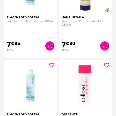
PLACENTOR VÉGÉTAL
HAUT-SEGALA
Lait démaquillant visage 250ml
Eau florale d'hamamélis bio
250ml
7
7
€
95
€
90
31
/
l.
31
/
l.
€
80
€
60
PLACENTOR VÉGÉTAL
DEP SANTÉ