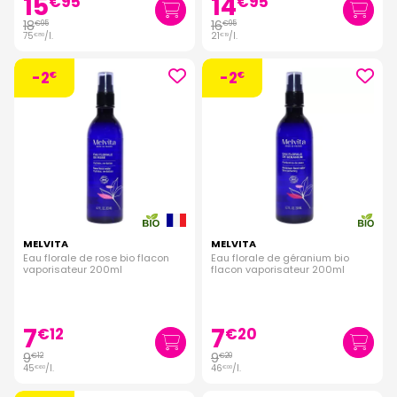
15
14
€
95
€
95
18
16
€
95
€
95
75
/
l.
21
/
l.
€
80
€
19
-2
-2
€
€
MELVITA
MELVITA
Eau florale de rose bio flacon
Eau florale de géranium bio
vaporisateur 200ml
flacon vaporisateur 200ml
7
7
€
12
€
20
9
9
€
12
€
20
45
/
l.
46
/
l.
€
60
€
00