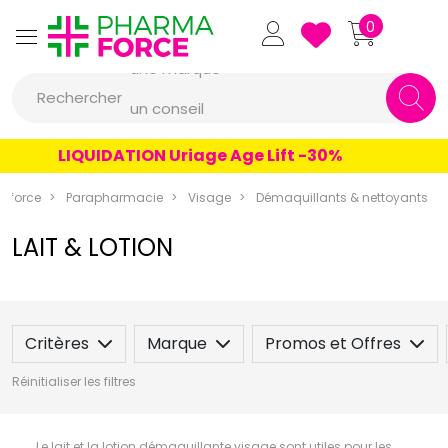
Pharmaforce Grande Pharma
0
une marque
Rechercher
un conseil
un produit
LIQUIDATION Uriage Age Lift -30%
une marque
aforce
Parapharmacie
Visage
Démaquillants & nettoyants
LAIT & LOTION
Critères
Marque
Promos et Offres
Réinitialiser les filtres
Le lait et la lotion démaquillante visage sont utiles pour les