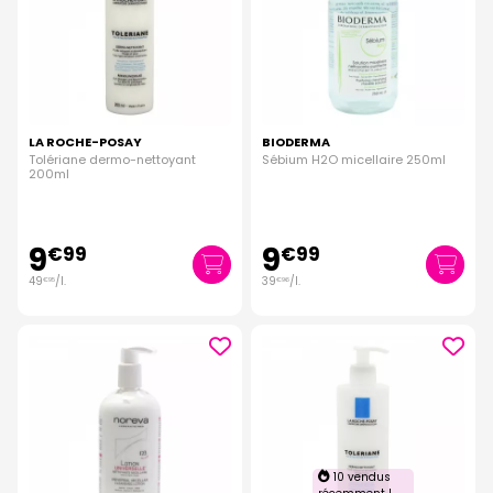
LA ROCHE-POSAY
BIODERMA
Tolériane dermo-nettoyant
Sébium H2O micellaire 250ml
200ml
9
9
€
99
€
99
49
/
l.
39
/
l.
€
95
€
96
10 vendus