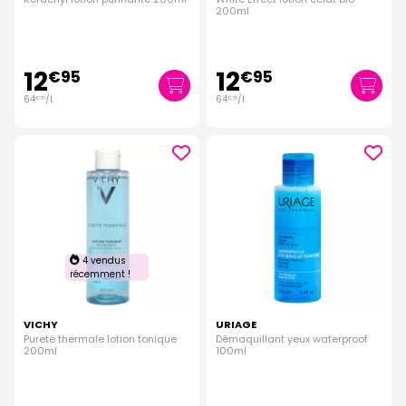
200ml
12
12
€
95
€
95
64
/
l.
64
/
l.
€
75
€
75
4 vendus
récemment !
VICHY
URIAGE
Pureté thermale lotion tonique
Démaquillant yeux waterproof
200ml
100ml