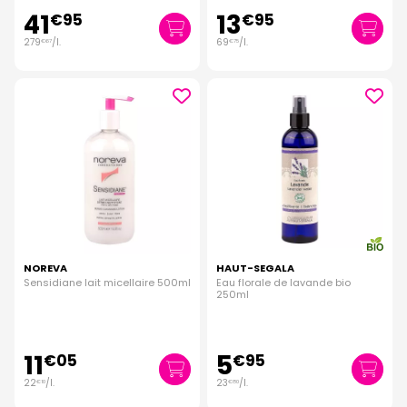
41
13
€
95
€
95
279
/
l.
69
/
l.
€
67
€
75
NOREVA
HAUT-SEGALA
Sensidiane lait micellaire 500ml
Eau florale de lavande bio
250ml
11
5
€
05
€
95
22
/
l.
23
/
l.
€
10
€
80