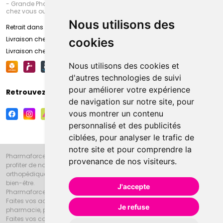
- Grande Pharmacie d’Amiens (Fachon) ou recevez-là rapidement
chez vous ou en point retrait
Nous utilisons des
Retrait dans la pharmacie d’Amiens
Livraison chez vous
cookies
Livraison chez votre commerçant
Nous utilisons des cookies et
d'autres technologies de suivi
pour améliorer votre expérience
Retrouvez-nous sur vos réseaux sociaux
de navigation sur notre site, pour
vous montrer un contenu
personnalisé et des publicités
ciblées, pour analyser le trafic de
notre site et pour comprendre la
Pharmaforce.fr et la Grande Pharmacie d’Amiens vous souhaitent de
provenance de nos visiteurs.
profiter de notre accueil, de nos conseils pharmaceutiques,
orthopédiques, homéopathiques, parapharmaceutiques, beauté et
bien-être.
J'accepte
Pharmaforce.fr est le site internet de la Grande Pharmacie d’Amiens.
Faites vos achats en ligne grâce à un choix de 20000 références en
Je refuse
pharmacie, parapharmacie, diététique et animaux (vétérinaire).
Faites vos courses de pharmacie et parapharmacie en ligne et venez