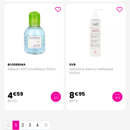
BIODERMA
SVR
Sébium H2O micellaire 100ml
Sensifine dermo-nettoyant
200ml
4
8
€
59
€
95
45
/
l.
44
/
l.
€
90
€
75
1
2
3
4