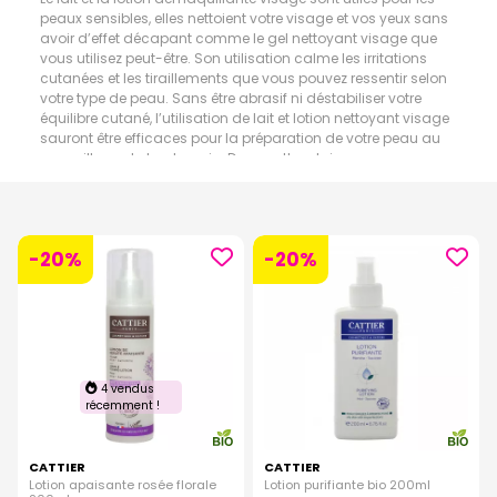
peaux sensibles, elles nettoient votre visage et vos yeux sans
avoir d’effet décapant comme le gel nettoyant visage que
vous utilisez peut-être. Son utilisation calme les irritations
cutanées et les tiraillements que vous pouvez ressentir selon
votre type de peau. Sans être abrasif ni déstabiliser votre
équilibre cutané, l’utilisation de lait et lotion nettoyant visage
sauront être efficaces pour la préparation de votre peau au
maquillage du lendemain. Dans cette rubrique vous
trouverez des lotions et laits à base d’eau florale, des laits et
démaquillants confort pour le visage et les yeux, ou des soins
à vaporiser, des laits spécifiques pour des soins anti
rougeurs ou pour démaquiller en douceur les peaux sèches
-20%
-20%
et ou sensibles.
4 vendus
récemment !
CATTIER
CATTIER
Lotion apaisante rosée florale
Lotion purifiante bio 200ml