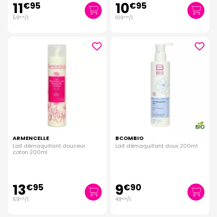
11
10
€
95
€
95
59
/
l.
109
/
l.
€
75
€
50
ARMENCELLE
BCOMBIO
Lait démaquillant douceur
Lait démaquillant doux 200ml
coton 200ml
13
9
€
95
€
90
69
/
l.
49
/
l.
€
75
€
50