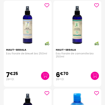
HAUT-SEGALA
HAUT-SEGALA
Eau florale de bleuet bio 250ml
Eau florale de camomille bio
250ml
7
6
€
25
€
70
29
/
l.
26
/
l.
€
00
€
80