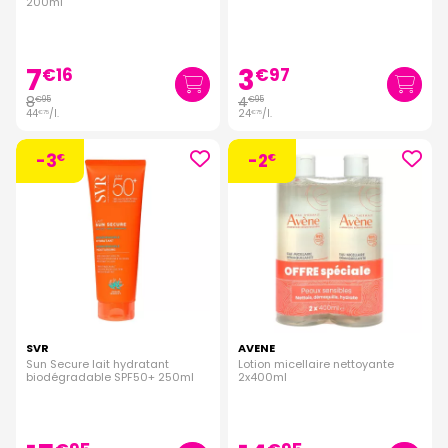
200ml
7
3
€
16
€
97
8
4
€
95
€
95
44
/
l.
24
/
l.
€
75
€
75
-3
-2
€
€
SVR
AVENE
Sun Secure lait hydratant
Lotion micellaire nettoyante
biodégradable SPF50+ 250ml
2x400ml