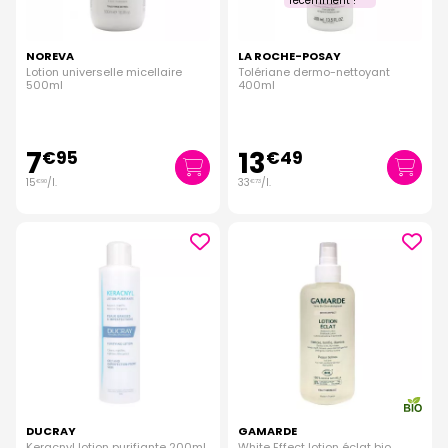
récemment !
NOREVA
LA ROCHE-POSAY
Lotion universelle micellaire
Tolériane dermo-nettoyant
500ml
400ml
7
13
€
95
€
49
15
/
l.
33
/
l.
€
90
€
73
DUCRAY
GAMARDE
Keracnyl lotion purifiante 200ml
White Effect lotion éclat bio