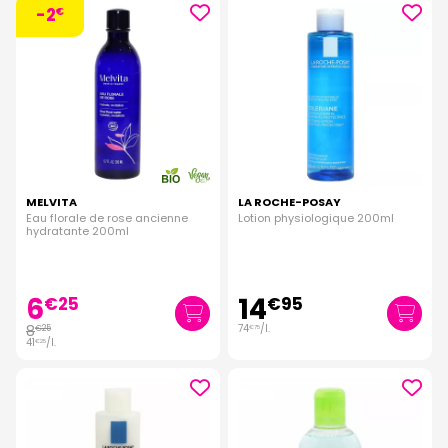
-2
€
MELVITA
LA ROCHE-POSAY
Eau florale de rose ancienne
Lotion physiologique 200ml
hydratante 200ml
6
14
€
25
€
95
8
74
/
l.
€
25
€
75
41
/
l.
€
25