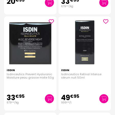
20
33
€
95
€
95
679
/kg
€
00
ISDIN
ISDIN
Isdinceutics Prevent Hyaluronic
Isdinceutics Retinal Intense
Moisture peau grasse mixte 50g
sérum nuit 50ml
33
49
€
95
€
95
679
/kg
999
/
l.
€
00
€
00