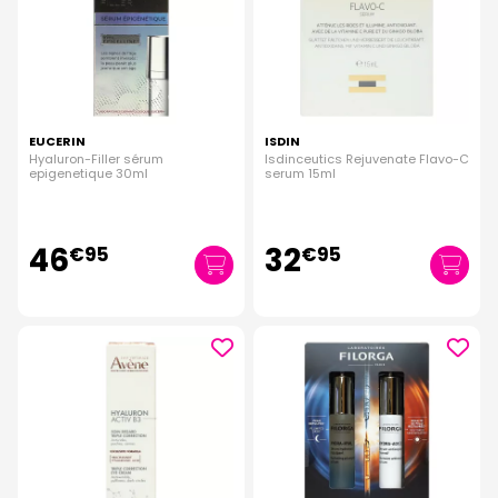
EUCERIN
ISDIN
Hyaluron-Filler sérum
Isdinceutics Rejuvenate Flavo-C
epigenetique 30ml
serum 15ml
46
32
€
95
€
95