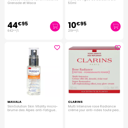
Grenade et Maca
50ml
44
10
€
95
€
95
642
/
l.
219
/
l.
€
14
€
00
MAVALA
CLARINS
SkinSolution Skin Vitality micro-
Multi Intensive rose Radiance
brume des Alpes anti-fatigue
crème jour anti-rides toute peau
50ml
50ml