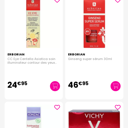
ERBORIAN
ERBORIAN
CC Eye Centella Asiatica soin
Ginseng super sérum 30ml
illuminateur contour des yeux
SPF20 teinte claire 10ml
24
46
€
95
€
95