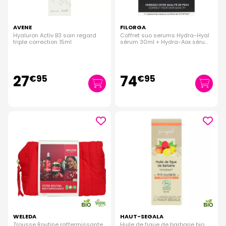
AVENE
FILORGA
Hyaluron Activ B3 soin regard
Coffret suo serums Hydra-Hyal
triple correction 15ml
sérum 30ml + Hydra-Aox sérum
30ml
27
74
€
95
€
95
WELEDA
HAUT-SEGALA
Trousse Routine raffermissante
Huile de figue de barbarie bio