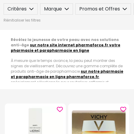
Critères
Marque
Promos et Offres
Réinitialiser les filtres
Révélez la jeunesse de votre peau avec nos solutions
anti-âge
sur notre site internet pharmaforce.fr votre
pharmacie et parapharmacie en ligne
À mesure que le temps avance, la peau peut montrer des
signes de vieillissement. Découvrez une gamme complète de
produits anti-âge de parapharmacie
sur notre pharmacie
et parapharmacie en ligne pharmaforce.fr
,
spécialement sélectionnés pour revitaliser, raffermir et
restaurer la jeunesse de votre peau.
Sérums régénérants pour une peau jeune et éclatante
:
Nos sérums anti-âge concentrent des ingrédients
puissants tels que la vitamine C, les peptides et l'acide
hyaluronique. Ces formulations régénérantes ciblent les
signes visibles du vieillissement, réduisant les rides, stimulant
la production de collagène et donnant à la peau une
luminosité revitalisante.