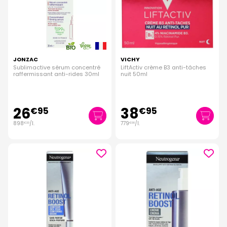
JONZAC
VICHY
Sublimactive sérum concentré
LiftActiv crème B3 anti-tâches
raffermissant anti-rides 30ml
nuit 50ml
26
38
€
95
€
95
898
/
l.
779
/
l.
€
33
€
00