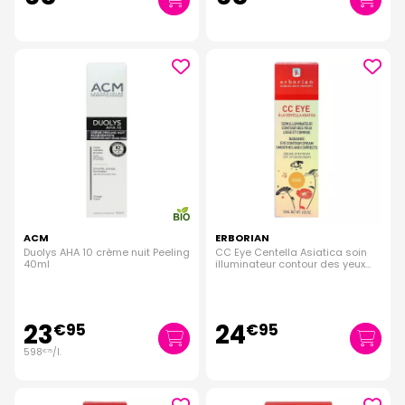
ACM
ERBORIAN
Duolys AHA 10 crème nuit Peeling
CC Eye Centella Asiatica soin
40ml
illuminateur contour des yeux
SPF20 teinte dorée 10ml
23
24
€
95
€
95
598
/
l.
€
75