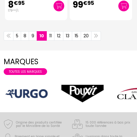
8
99
€
95
€
95
179
/
l.
€
00
5
8
9
10
11
12
13
15
20
MARQUES
TOUTES LES MARQUES
Origine des produits certifiée
15 000 références à bas prix
par le Ministère de la Santé
toute l’année
Paiement en ligne simple
et
Livraison dans toute la