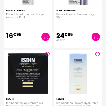
NEUTROGENA
NEUTROGENA
Retinol Boost contour des yeux
Retinol Boost crème anti-age
anti-age 15ml
50ml
16
24
€
95
€
95
499
/
l.
€
00
ISDIN
ISDIN
Isdinceutics Rejuvenate AGE
Isdinceutics Prevent Hyaluronic