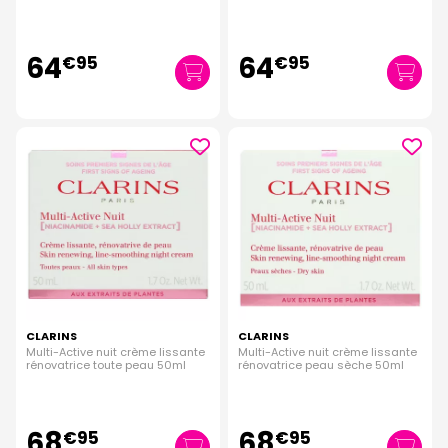
peau 50ml
64
64
€
95
€
95
CLARINS
CLARINS
Multi-Active nuit crème lissante
Multi-Active nuit crème lissante
rénovatrice toute peau 50ml
rénovatrice peau sèche 50ml
68
68
€
95
€
95