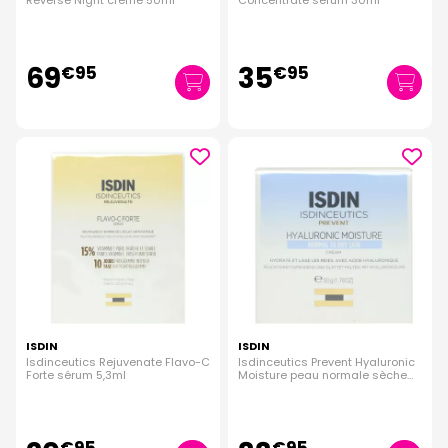
Reverse Night crème 50ml
Concentrate sérum 30ml
69
35
€
95
€
95
ISDIN
ISDIN
Isdinceutics Rejuvenate Flavo-C
Isdinceutics Prevent Hyaluronic
Forte sérum 5,3ml
Moisture peau normale sèche
50g