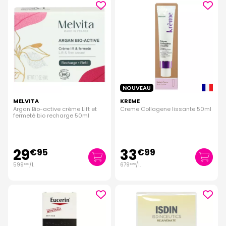
NOUVEAU
MELVITA
KREME
Argan Bio-active crème Lift et
Creme Collagene lissante 50ml
fermeté bio recharge 50ml
29
33
€
95
€
99
599
/
l.
679
/
l.
€
00
€
80