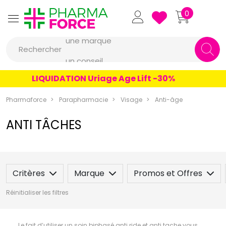
Pharmaforce Grande Pharma
0
une marque
Rechercher
un conseil
un produit
LIQUIDATION Uriage Age Lift -30%
une marque
Pharmaforce
Parapharmacie
Visage
Anti-âge
ANTI TÂCHES
Critères
Marque
Promos et Offres
Réinitialiser les filtres
Le fait d’utiliser un soin biphasé anti ride et anti tache vous