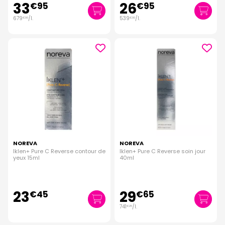
33
26
€
95
€
95
679
/
l.
539
/
l.
€
00
€
00
NOREVA
NOREVA
Iklen+ Pure C Reverse contour de
Iklen+ Pure C Reverse soin jour
yeux 15ml
40ml
23
29
€
45
€
65
741
/
l.
€
25