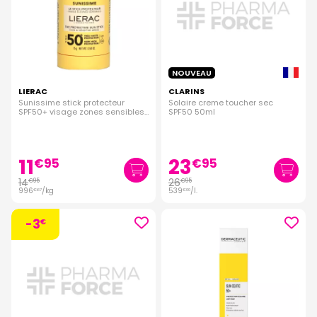
NOUVEAU
LIERAC
CLARINS
Sunissime stick protecteur
Solaire creme toucher sec
SPF50+ visage zones sensibles
SPF50 50ml
15g
11
23
€
95
€
95
14
26
€
95
€
95
996
/kg
539
/
l.
€
67
€
00
-3
€