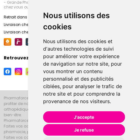
- Grande Pharmacie d’Amiens (Fachon) ou recevez-là rapidement
chez vous ou en point retrait
Nous utilisons des
Retrait dans la pharmacie d’Amiens
Livraison chez vous
cookies
Livraison chez votre commerçant
Nous utilisons des cookies et
d'autres technologies de suivi
pour améliorer votre expérience
Retrouvez-nous sur vos réseaux sociaux
de navigation sur notre site, pour
vous montrer un contenu
personnalisé et des publicités
ciblées, pour analyser le trafic de
notre site et pour comprendre la
Pharmaforce.fr et la Grande Pharmacie d’Amiens vous souhaitent de
provenance de nos visiteurs.
profiter de notre accueil, de nos conseils pharmaceutiques,
orthopédiques, homéopathiques, parapharmaceutiques, beauté et
bien-être.
J'accepte
Pharmaforce.fr est le site internet de la Grande Pharmacie d’Amiens.
Faites vos achats en ligne grâce à un choix de 20000 références en
Je refuse
pharmacie, parapharmacie, diététique et animaux (vétérinaire).
Faites vos courses de pharmacie et parapharmacie en ligne et venez