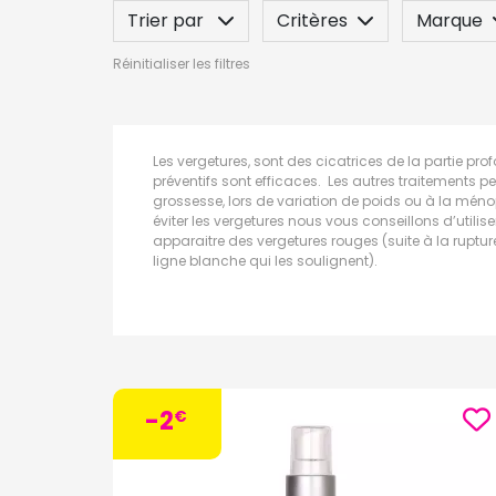
Trier par
Critères
Marque
Réinitialiser les filtres
Spécificité
Label
Indication
Les vergetures, sont des cicatrices de la partie pro
préventifs sont efficaces. Les autres traitements p
grossesse, lors de variation de poids ou à la ménopa
éviter les vergetures nous vous conseillons d’utilis
apparaitre des vergetures rouges (suite à la ruptu
ligne blanche qui les soulignent).
-2
€