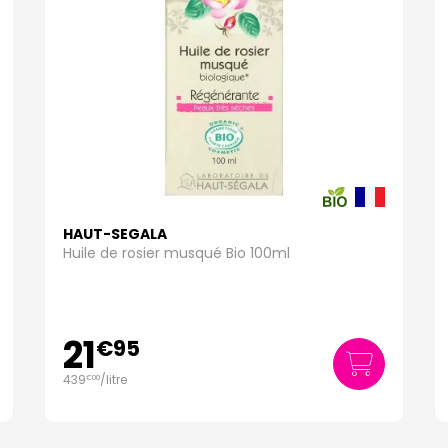
HAUT-SEGALA
Huile de rosier musqué Bio 100ml
21
€
95
439
/
litre
€
00