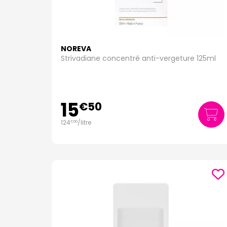
NOREVA
Strivadiane concentré anti-vergeture 125ml
15
€
50
124
/
litre
€
00