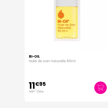
BI-OIL
Huile de soin naturelle 60ml
11
€
95
199
/
litre
€
17