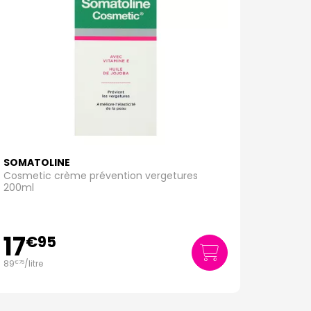
SOMATOLINE
Cosmetic crème prévention vergetures
200ml
17
€
95
89
/
litre
€
75