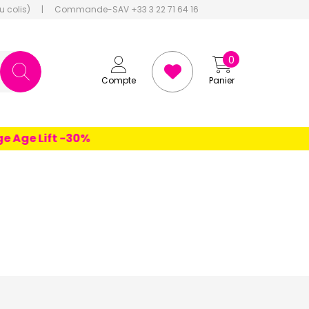
u colis)
|
Commande-SAV +33 3 22 71 64 16
0
Compte
Panier
e Lift -30%