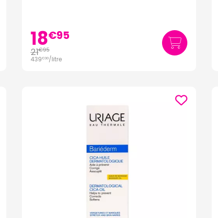
18
€
95
21
€
95
439
/
litre
€
00