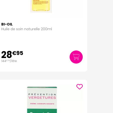
BI-OIL
Huile de soin naturelle 200ml
28
€
95
144
/
litre
€
75