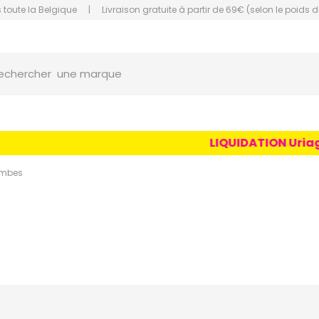
 toute la Belgique
|
Livraison gratuite à partir de 69€ (selon le poids d
orce Grande Pharmacie Amiens Fachon
une marque
echercher
un conseil
un produit
LIQUIDATION Uriage Ag
une marque
ambes