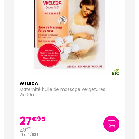
WELEDA
Maternité huile de massage vergetures
2x100ml
27
€
95
29
€
95
149
/
litre
€
75