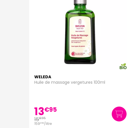
WELEDA
Huile de massage vergetures 100ml
13
€
95
15
€
95
159
/
litre
€
50