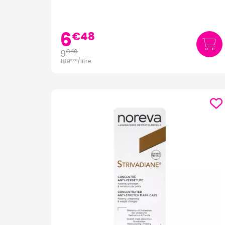
6
€
48
9
€
48
189
/
litre
€
60