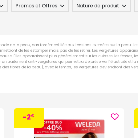
Promos et Offres
Nature de produit
 / Contre-indication
Posez une question
fonde de la peau, pas forcément liée aux tensions exercées sur la peau. Les 
ermettront de les estomper mais pas de les retirer. Les vergetures apparai
use. Elles apparaissent plus généralement sur les cuisses, les fesses, les h
er un traitement anti-vergetures qui permettra de préserver l’élasticité et 
re des fibres de la peau), avec le temps, les vergetures deviendront des v
-2
€