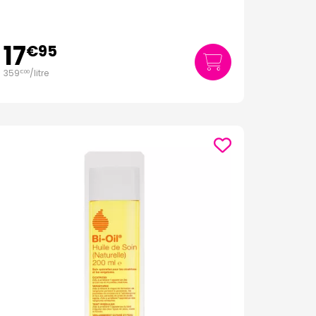
17
€
95
359
/
litre
€
00