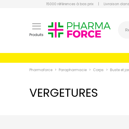
15000 références à bas prix
|
Livraison dans
Pharmaf
R
Produits
Pharmaforce
Parapharmacie
Corps
Buste et j
VERGETURES