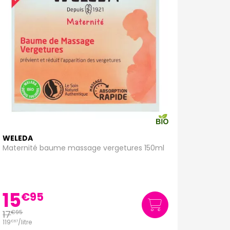
WELEDA
Maternité baume massage vergetures 150ml
15
€
95
17
€
95
119
/
litre
€
67