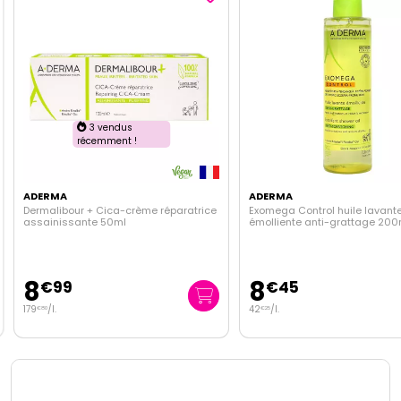
3 vendus
récemment !
ADERMA
ADERMA
Dermalibour + Cica-crème réparatrice
Exomega Control huile lavant
assainissante 50ml
émolliente anti-grattage 200
8
8
€
99
€
45
179
/
l.
42
/
l.
€
80
€
25