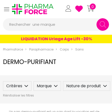
Pharmaforce Grande Pharma
0
une marque
Rechercher
un conseil
LIQUIDATION Uriage Age Lift -30%
un produit
Pharmaforce
Parapharmacie
Corps
Soins
une marque
DERMO-PURIFIANT
Critères
Marque
Nature de produit
Réinitialiser les filtres
Un soin dermo-purifiant est un soin dont la vocation est de