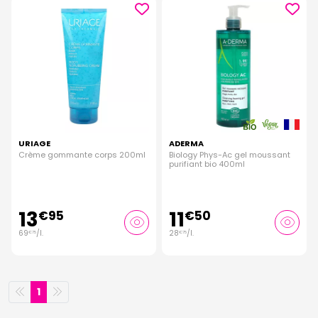
URIAGE
ADERMA
Crème gommante corps 200ml
Biology Phys-Ac gel moussant
purifiant bio 400ml
13
11
€
95
€
50
69
/
l.
28
/
l.
€
75
€
75
1