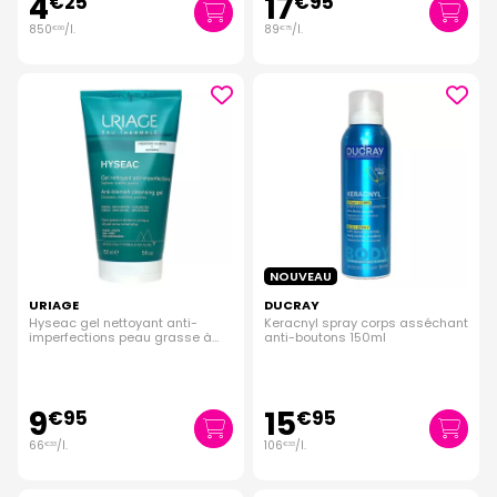
4
17
€
25
€
95
850
/
l.
89
/
l.
€
00
€
75
NOUVEAU
URIAGE
DUCRAY
Hyseac gel nettoyant anti-
Keracnyl spray corps asséchant
imperfections peau grasse à
anti-boutons 150ml
tendance acnéique 150ml
9
15
€
95
€
95
66
/
l.
106
/
l.
€
33
€
33