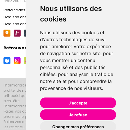
chez vous ou en point retrait
Nous utilisons des
Retrait dans la pharmacie d’Amiens
Livraison chez vous
cookies
Livraison chez votre commerçant
Nous utilisons des cookies et
d'autres technologies de suivi
pour améliorer votre expérience
Retrouvez-nous sur vos réseaux sociaux
de navigation sur notre site, pour
vous montrer un contenu
personnalisé et des publicités
ciblées, pour analyser le trafic de
notre site et pour comprendre la
Pharmaforce.fr et la Grande Pharmacie d’Amiens vous souhaitent de
provenance de nos visiteurs.
profiter de notre accueil, de nos conseils pharmaceutiques,
orthopédiques, homéopathiques, parapharmaceutiques, beauté et
bien-être.
J'accepte
Pharmaforce.fr est le site internet de la Grande Pharmacie d’Amiens.
Faites vos achats en ligne grâce à un choix de 20000 références en
Je refuse
pharmacie, parapharmacie, diététique et animaux (vétérinaire).
Faites vos courses de pharmacie et parapharmacie en ligne et venez
Changer mes préférences
les retirer au drive ou vous les faire livrer à domicile.