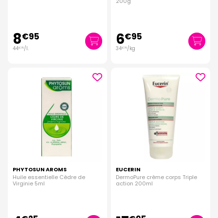
200g
8
6
€
95
€
95
44
/
l.
34
/kg
€
75
€
75
PHYTOSUN AROMS
EUCERIN
Huile essentielle Cèdre de
DermoPure crème corps Triple
Virginie 5ml
action 200ml