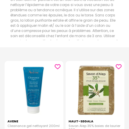
nettoyer l’épiderme de votre corps si vous avez une peau à
problème ou a tendance acnéique. Il s’utilise sur des zones
étendues comme les épaules, le dos ou le torse. Sans corps
gras, la lotion purifiante exfolie et affine le grain de peau. Elle
est à appliquer matin et/ ou le soir à l’aide d’un coton ou
d’une compresse pour les peaux à problèmes. Attention, ce
soin est déconseillé chez l’enfant de moins de 3 ans. Utiliser
un soin dermo purifiant prépare et purifie la peau. La peau est
ainsi prête à recevoir des soins complémentaires adaptés.
AVENE
HAUT-SEGALA
Cleanance gel nettoyant 200ml
Savon Alep 35% baies de laurier