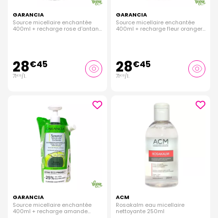
GARANCIA
GARANCIA
Source micellaire enchantée
Source micellaire enchantée
400ml + recharge rose d'antan
400ml + recharge fleur oranger
400ml
400ml
28
28
€
45
€
45
71
/
l.
71
/
l.
€
13
€
13
GARANCIA
ACM
Source micellaire enchantée
Rosakalm eau micellaire
400ml + recharge amande
nettoyante 250ml
gourmande 400ml