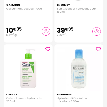
GAMARDE
ENEOMEY
Gel purifiant douceur 100g
Soft Cleanser nettoyant doux
150ml
10
39
€
35
€
95
103
/kg
266
/
l.
€
50
€
33
CERAVE
BIODERMA
Crème lavante hydratante
Hydrabio H2O solution
236ml
micellaire 250ml