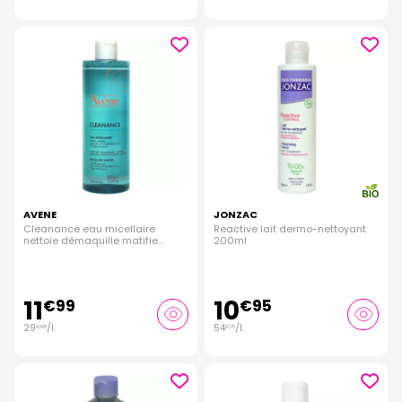
AVENE
JONZAC
Cleanance eau micellaire
Reactive lait dermo-nettoyant
nettoie démaquille matifie
200ml
400ml
11
10
€
99
€
95
29
/
l.
54
/
l.
€
98
€
75