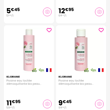
première étape vers une beauté éclatante et une confiance
rayonnante.
5
12
€
45
€
95
13
/
l.
64
/
l.
€
63
€
75
KLORANE
KLORANE
Pivoine eau lactée
Pivoine eau lactée
démaquillante bio peau
démaquillante bio peau
sensible 200ml
sensible 100ml
11
9
€
95
€
45
59
/
l.
94
/
l.
€
75
€
50