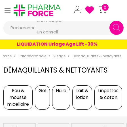
Pharmaforce Grande Pharma
0
une marque
Rechercher
un conseil
un produit
LIQUIDATION Uriage Age Lift -30%
une marque
aforce
Parapharmacie
Visage
Démaquillants & nettoyants
DÉMAQUILLANTS & NETTOYANTS
Eau &
Gel
Huile
Lait &
Lingettes
mousse
lotion
& coton
micellaire