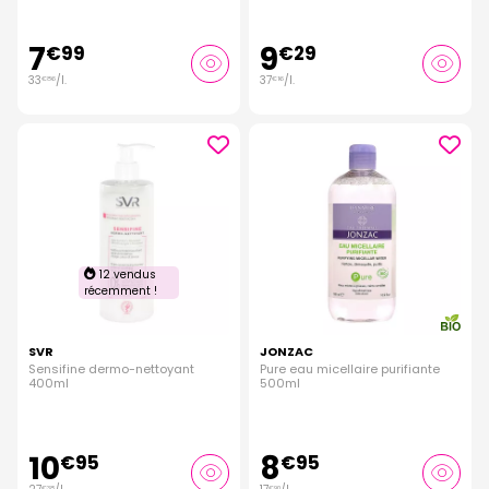
7
9
€
99
€
29
33
/
l.
37
/
l.
€
86
€
16
12 vendus
récemment !
SVR
JONZAC
Sensifine dermo-nettoyant
Pure eau micellaire purifiante
400ml
500ml
10
8
€
95
€
95
€
38
€
90