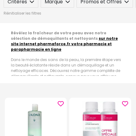
Critères
Marque
Promos et Offres
Réinitialiser les filtres
Révélez la fraîcheur de votre peau avec notre
sélection de démaquillants et nettoyants
sur notre
site internet pharmaforce.fr votre pharmacie et
parapharmacie en ligne
Dans le monde des soins de la peau, la première étape vers
la beauté éclatante réside dans un démaquillage et un
nettoyage efficaces. Découvrez notre gamme complète de
démaquillants et nettoyants, conçus pour vous offrir une
expérience rafraîchissante et revitalisante, d
ans notre
pharmacie située à Amiens entre Lille et Paris
ou
sur
notre site internet pharmaforce.fr votre pharmacie et
parapharmacie en ligne
.
Laits démaquillants doux et efficaces :
Nos laits
démaquillants sont formulés pour enlever en douceur le
maquillage, même le plus tenace. Ces produits délicats
respectent l'équilibre naturel de votre peau tout en éliminant
efficacement les impuretés. Découvrez une variété d'options
adaptées à votre type de peau et à vos préférences en