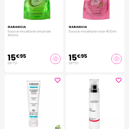
GARANCIA
GARANCIA
Source micellaire amande
Source micellaire rose 400ml
400ml
15
15
€
95
€
95
39
/
l.
39
/
l.
€
88
€
88