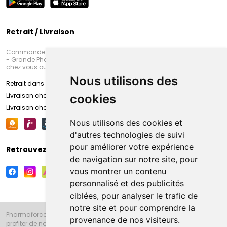
Retrait / Livraison
Commandez en ligne et venez chercher votre commande à Amiens
- Grande Pharmacie d’Amiens (Fachon) ou recevez-là rapidement
chez vous ou en point retrait
Nous utilisons des
Retrait dans la pharmacie d’Amiens
Livraison chez vous
cookies
Livraison chez votre commerçant
Nous utilisons des cookies et
d'autres technologies de suivi
pour améliorer votre expérience
Retrouvez-nous sur vos réseaux sociaux
de navigation sur notre site, pour
vous montrer un contenu
personnalisé et des publicités
ciblées, pour analyser le trafic de
notre site et pour comprendre la
Pharmaforce.fr et la Grande Pharmacie d’Amiens vous souhaitent de
provenance de nos visiteurs.
profiter de notre accueil, de nos conseils pharmaceutiques,