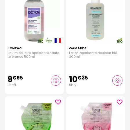
JONZAC
GAMARDE
Eau micellaire apaisante haute
Lotion apaisante douceur bio
tolérance 500ml
200ml
9
10
€
95
€
35
19
/
l.
51
/
l.
€
90
€
75