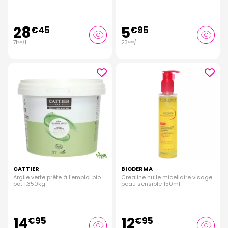
28
5
€
45
€
95
71
/
l.
23
/
l.
€
13
€
80
CATTIER
BIODERMA
Argile verte prête à l'emploi bio
Crealine huile micellaire visage
pot 1,350kg
peau sensible 150ml
14
12
€
95
€
95