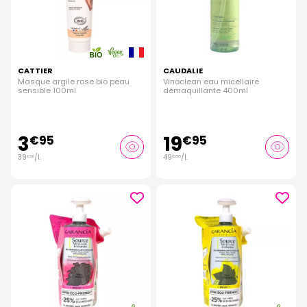
CATTIER
CAUDALIE
Masque argile rose bio peau
Vinoclean eau micellaire
sensible 100ml
démaquillante 400ml
3
19
€
95
€
95
39
/
l.
49
/
l.
€
50
€
88