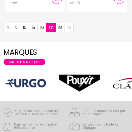
11
/kg
86
/
l.
€
07
€
33
5
10
15
16
17
18
MARQUES
TOUTES LES MARQUES
Origine des produits certifiée
15 000 références à bas prix
par le Ministère de la Santé
toute l’année
Paiement en ligne simple
et
Livraison dans toute la
100% sécurisé
Belgique