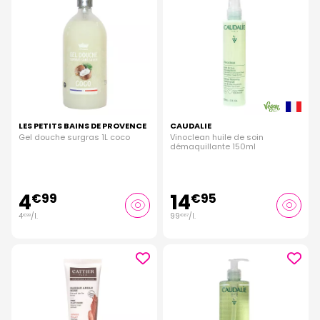
LES PETITS BAINS DE PROVENCE
CAUDALIE
Gel douche surgras 1L coco
Vinoclean huile de soin
démaquillante 150ml
4
14
€
99
€
95
4
/
l.
99
/
l.
€
99
€
67