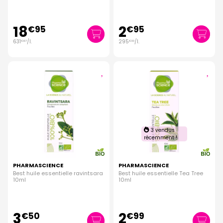
18
2
€
95
€
95
631
/
l.
295
/
l.
€
67
€
00
3 vendus
récemment !
PHARMASCIENCE
PHARMASCIENCE
Best huile essentielle ravintsara
Best huile essentielle Tea Tree
10ml
10ml
3
2
€
50
€
99