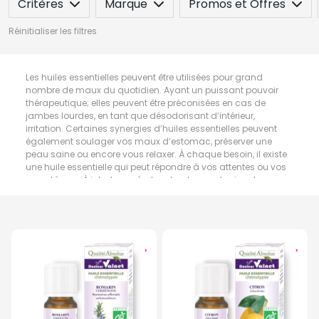
Critères
Marque
Promos et Offres
Réinitialiser les filtres
Les huiles essentielles peuvent être utilisées pour grand
nombre de maux du quotidien. Ayant un puissant pouvoir
thérapeutique; elles peuvent être préconisées en cas de
jambes lourdes, en tant que désodorisant d’intérieur,
irritation. Certaines synergies d’huiles essentielles peuvent
également soulager vos maux d’estomac, préserver une
peau saine ou encore vous relaxer. À chaque besoin, il existe
une huile essentielle qui peut répondre à vos attentes ou vos
symptômes. À inhaler ou à absorber, la posologie est
toutefois à respecter pour éviter le surdosage.