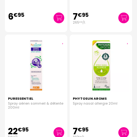
6
7
€
95
€
95
265
/
l.
€
00
PURESSENTIEL
PHYTOSUN AROMS
Spray aérien sommeil & détente
Spray nasal allergie 20ml
200ml
22
7
€
95
€
95
€
75
€
50