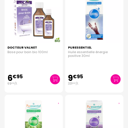
DOCTEUR VALNET
PURESSENTIEL
Base pour bain bio 100ml
Huile essentielle énergie
positive 30ml
6
9
€
95
€
95
69
/
l.
331
/
l.
€
50
€
67