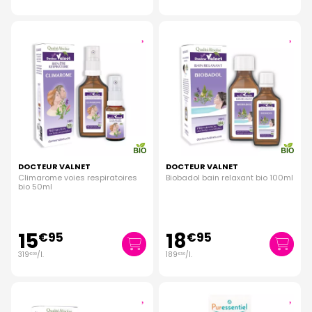
DOCTEUR VALNET
DOCTEUR VALNET
Climarome voies respiratoires
Biobadol bain relaxant bio 100ml
bio 50ml
15
18
€
95
€
95
319
/
l.
189
/
l.
€
00
€
50