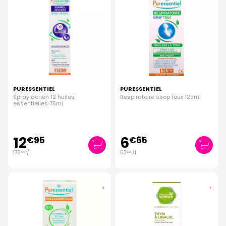
PURESSENTIEL
PURESSENTIEL
Spray aérien 12 huiles
Respiratoire sirop toux 125ml
essentielles 75ml
12
6
€
95
€
65
172
/
l.
53
/
l.
€
67
€
20