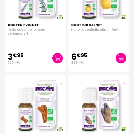
DOCTEUR VALNET
DOCTEUR VALNET
Huile essentielle romarin
Huile essentielle citron 10ml
verbénone 5ml
3
6
€
95
€
95
790
/
l.
695
/
l.
€
00
€
00