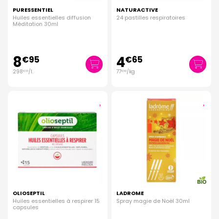
PURESSENTIEL
NATURACTIVE
Huiles essentielles diffusion
24 pastilles respiratoires
Méditation 30ml
8
4
€
95
€
65
298
/
l.
77
/kg
€
33
€
50
OLIOSEPTIL
LADROME
Huiles essentielles à respirer 15
Spray magie de Noël 30ml
capsules