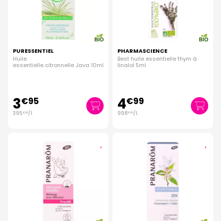
PURESSENTIEL
PHARMASCIENCE
Huile
Best huile essentielle thym à
essentielle citronnelle Java 10ml
linalol 5ml
3
4
€
95
€
99
395
/
l.
998
/
l.
€
00
€
00