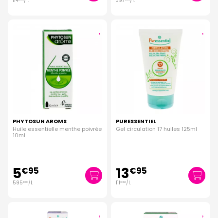
114
/
l.
397
/
l.
PHYTOSUN AROMS
PURESSENTIEL
Huile essentielle menthe poivrée
Gel circulation 17 huiles 125ml
10ml
5
13
€
95
€
95
595
/
l.
111
/
l.
€
00
€
60