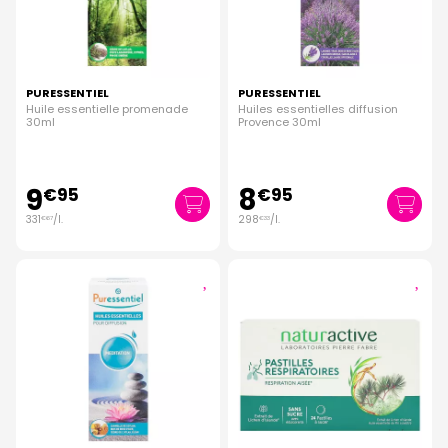
PURESSENTIEL
PURESSENTIEL
Huile essentielle promenade
Huiles essentielles diffusion
30ml
Provence 30ml
9
8
€
95
€
95
331
/
l.
298
/
l.
€
67
€
33