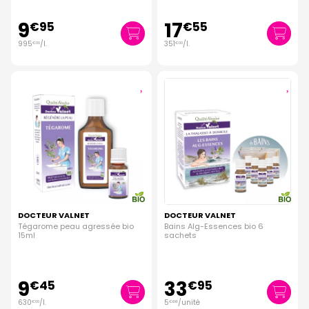
9
17
€
95
€
55
995
/
l.
351
/
l.
€
00
€
00
DOCTEUR VALNET
DOCTEUR VALNET
Tégarome peau agressée bio
Bains Alg-Essences bio 6
15ml
sachets
9
33
€
45
€
95
630
/
l.
5
/unité
€
00
€
66