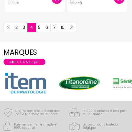
350
/
l.
299
/
l.
€
00
€
00
2
3
4
5
6
7
10
MARQUES
TOUTES LES MARQUES
Origine des produits certifiée
15 000 références à bas prix
par le Ministère de la Santé
toute l’année
Paiement en ligne simple
et
Livraison dans toute la
100% sécurisé
Belgique