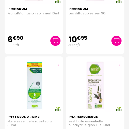
PRANAROM
PRANAROM
PranaBB diffusion sommeil 10ml
Les diffusables zen 30ml
6
10
€
90
€
95
690
/
l.
365
/
l.
€
00
€
00
PHYTOSUN AROMS
PHARMASCIENCE
Huile essentielle ravintsara
Best huile essentielle
30ml
eucalyptus globulus 10ml