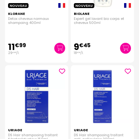
NOUVEAU
NOUVEAU
KLORANE
BIOLANE
Detox cheveux normaux
Expert gel lavant bio corps et
shampoing 400ml
cheveux 500ml
11
9
€
99
€
45
29
/
l.
18
/
l.
€
98
€
90
URIAGE
URIAGE
DS Hair shampooing traitant
DS Hair shampooing traitant