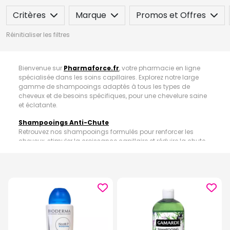
Critères
Marque
Promos et Offres
Réinitialiser les filtres
Bienvenue sur
Pharmaforce.fr
, votre pharmacie en ligne
spécialisée dans les soins capillaires. Explorez notre large
gamme de shampooings adaptés à tous les types de
cheveux et de besoins spécifiques, pour une chevelure saine
et éclatante.
Shampooings Anti-Chute
Retrouvez nos shampooings formulés pour renforcer les
cheveux, stimuler la croissance capillaire et réduire la chute
des cheveux.
Shampooings Usage Fréquent
Idéals pour un usage quotidien, nos shampooings doux
nettoient en profondeur sans agresser, laissant les cheveux
propres et frais.
Shampooings Anti-Pelliculaire
Combattez les pellicules avec nos shampooings