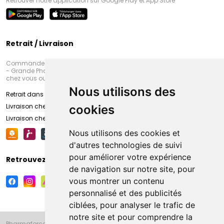
Retrouver notre application sur Google Play et App Store
Retrait / Livraison
Commandez en ligne et venez chercher votre commande à Amiens
- Grande Pharmacie d’Amiens (Fachon) ou recevez-là rapidement
chez vous ou en point retrait
Nous utilisons des
Retrait dans la pharmacie d’Amiens
Livraison chez vous
cookies
Livraison chez votre commerçant
Nous utilisons des cookies et
d'autres technologies de suivi
pour améliorer votre expérience
Retrouvez-nous sur vos réseaux sociaux
de navigation sur notre site, pour
vous montrer un contenu
personnalisé et des publicités
ciblées, pour analyser le trafic de
notre site et pour comprendre la
Pharmaforce.fr et la Grande Pharmacie d’Amiens vous souhaitent de