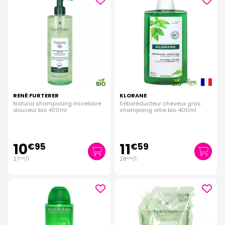
RENÉ FURTERER
KLORANE
Naturia shampooing micellaire
Séboréducteur cheveux gras
douceur bio 400ml
shampoing ortie bio 400ml
10
11
€
95
€
59
27
/
l.
28
/
l.
€
38
€
98