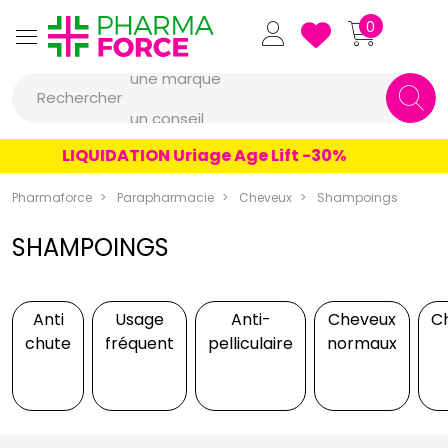
Pharmaforce Grande Pharma
0
une marque
Rechercher
un conseil
un produit
LIQUIDATION Uriage Age Lift -30%
une marque
Pharmaforce
Parapharmacie
Cheveux
Shampoings
SHAMPOINGS
Anti
Usage
Anti-
Cheveux
C
chute
fréquent
pelliculaire
normaux