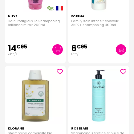
NUXE
ECRINAL
Hair Prodigieux Le Shampooing
Family soin intensif cheveux
brillance miroir 200ml
ANP2+ shampooing 400ml
14
6
€
95
€
95
74
/
l.
17
/
l.
€
75
€
38
KLORANE
ROSEBAIE
Shampoing camomille bio
Shampoing Kératine et huile de