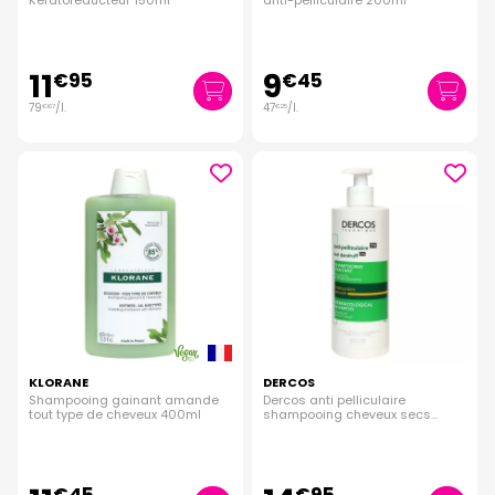
Kératoréducteur 150ml
anti-pelliculaire 200ml
11
9
€
95
€
45
79
/
l.
47
/
l.
€
67
€
25
KLORANE
DERCOS
Shampooing gainant amande
Dercos anti pelliculaire
tout type de cheveux 400ml
shampooing cheveux secs
390ml