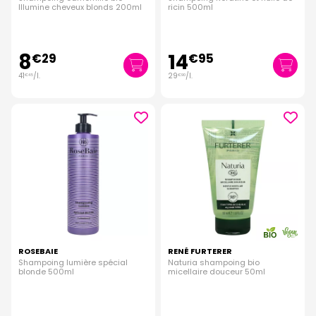
Illumine cheveux blonds 200ml
ricin 500ml
8
14
€
29
€
95
41
/
l.
29
/
l.
€
45
€
90
ROSEBAIE
RENÉ FURTERER
Shampoing lumière spécial
Naturia shampoing bio
blonde 500ml
micellaire douceur 50ml