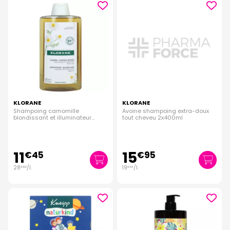
KLORANE
KLORANE
Shampoing camomille
Avoine shampoing extra-doux
blondissant et illuminateur
tout cheveu 2x400ml
400ml
11
15
€
45
€
95
28
/
l.
19
/
l.
€
63
€
94