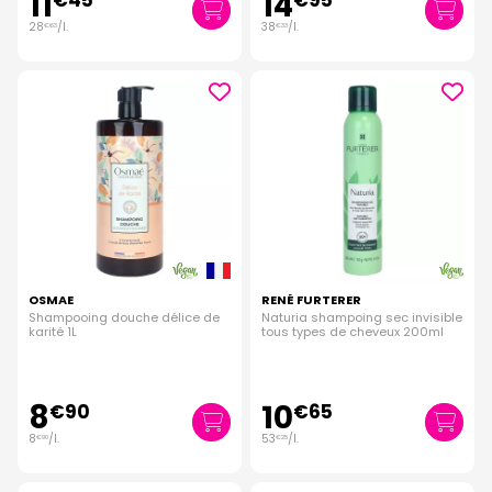
11
14
€
45
€
95
28
/
l.
38
/
l.
€
63
€
33
OSMAE
RENÉ FURTERER
Shampooing douche délice de
Naturia shampoing sec invisible
karité 1L
tous types de cheveux 200ml
8
10
€
90
€
65
8
/
l.
53
/
l.
€
90
€
25