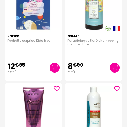
KNEIPP
OSMAE
Pochette surprise Kids bleu
Paradisiaque tiaré shampooing
douche 1 Litre
12
8
€
95
€
90
68
/
l.
8
/
l.
€
16
€
90