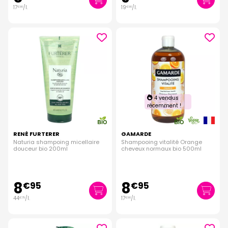
17
/
l.
19
/
l.
€
90
€
90
4 vendus
récemment !
RENÉ FURTERER
GAMARDE
Naturia shampoing micellaire
Shampooing vitalité Orange
douceur bio 200ml
cheveux normaux bio 500ml
8
8
€
95
€
95
44
/
l.
17
/
l.
€
75
€
90