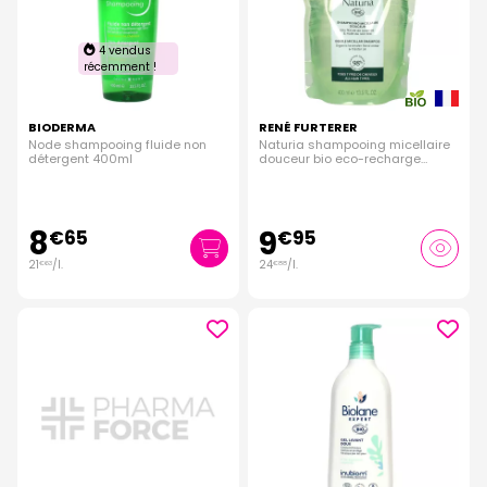
4 vendus
récemment !
BIODERMA
RENÉ FURTERER
Node shampooing fluide non
Naturia shampooing micellaire
détergent 400ml
douceur bio eco-recharge
400ml
8
9
€
65
€
95
21
/
l.
24
/
l.
€
63
€
88