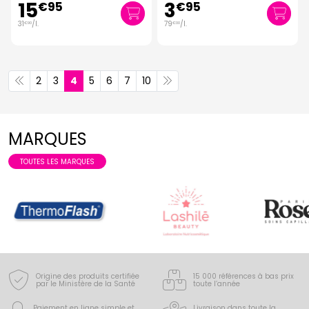
15
3
€
95
€
95
31
/
l.
79
/
l.
€
90
€
00
2
3
4
5
6
7
10
MARQUES
TOUTES LES MARQUES
Origine des produits certifiée
15 000 références à bas prix
par le Ministère de la Santé
toute l’année
Paiement en ligne simple
et
Livraison dans toute la