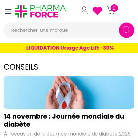
Pharmaforce Grande Pharma
0
Rechercher
une marque
un conseil
LIQUIDATION Uriage Age Lift -30%
un produit
CONSEILS
une marque
14 novembre : Journée mondiale du
diabète
À l’occasion de la Journée mondiale du diabète 2025,