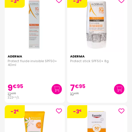
-3
-3
€
€
ADERMA
ADERMA
Protect fluide invisible SPF50+
Protect stick SPF50+ 8g
40ml
9
7
€
95
€
95
12
10
€
95
€
95
323
/
l.
€
75
-2
-3
€
€