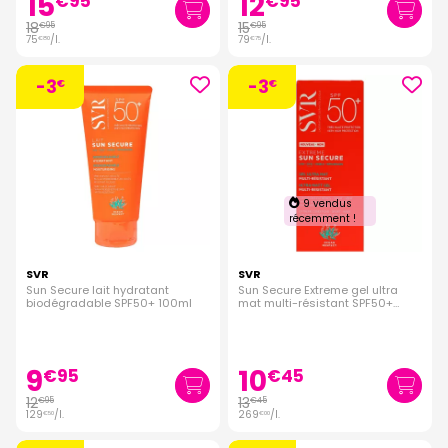
15
12
€
95
€
95
18
15
€
95
€
95
75
/
l.
79
/
l.
€
80
€
75
-3
-3
€
€
9 vendus
récemment !
SVR
SVR
Sun Secure lait hydratant
Sun Secure Extreme gel ultra
biodégradable SPF50+ 100ml
mat multi-résistant SPF50+
50ml
9
10
€
95
€
45
12
13
€
95
€
45
129
/
l.
269
/
l.
€
50
€
00