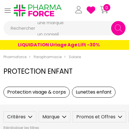
Pharmaforce Grande Pharma
0
une marque
Rechercher
un conseil
un produit
LIQUIDATION Uriage Age Lift -30%
une marque
Pharmaforce
Parapharmacie
Solaire
PROTECTION ENFANT
Protection visage & corps
Lunettes enfant
Critères
Marque
Promos et Offres
Réinitialiser les filtres