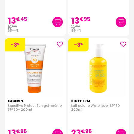
13
13
€
45
€
95
16
16
€
45
€
95
65
/
l.
84
/
l.
€
80
€
75
-3
-3
€
€
EUCERIN
BIOTHERM
Sensitive Protect Sun gel-crème
Lait solaire Waterlover SPF50
SPF50+ 200ml
200ml
13
23
€
95
€
95