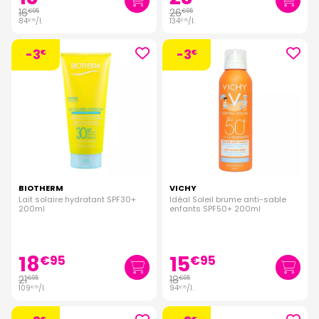
16
26
€
95
€
95
84
/
l.
134
/
l.
€
75
€
75
-3
-3
€
€
BIOTHERM
VICHY
Lait solaire hydratant SPF30+
Idéal Soleil brume anti-sable
200ml
enfants SPF50+ 200ml
18
15
€
95
€
95
21
18
€
95
€
95
109
/
l.
94
/
l.
€
75
€
75