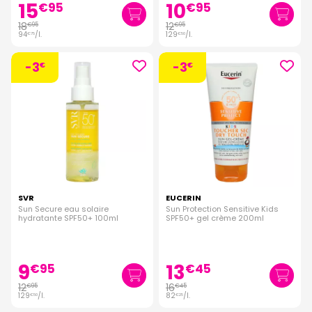
15
10
€
95
€
95
18
12
€
95
€
95
94
/
l.
129
/
l.
€
75
€
50
-3
-3
€
€
SVR
EUCERIN
Sun Secure eau solaire
Sun Protection Sensitive Kids
hydratante SPF50+ 100ml
SPF50+ gel crème 200ml
9
13
€
95
€
45
12
16
€
95
€
45
129
/
l.
82
/
l.
€
50
€
25