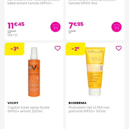
bébé enfant famille SPF50+
famille SPF50 9ml
100ml
11
7
€
45
€
95
13
9
€
45
€
95
134
/
l.
€
50
-3
-2
€
€
VICHY
BIODERMA
Capital Soleil spray fluide
Photoderm lait ULTRA non
SPF50+ enfant 200ml
parfumé SPF50+ 100ml