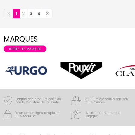
1
2
3
4
MARQUES
TOUTES LES MARQUES
Origine des produits certifiée
15 000 références à bas prix
par le Ministère de la Santé
toute l’année
Paiement en ligne simple
et
Livraison dans toute la
100% sécurisé
Belgique