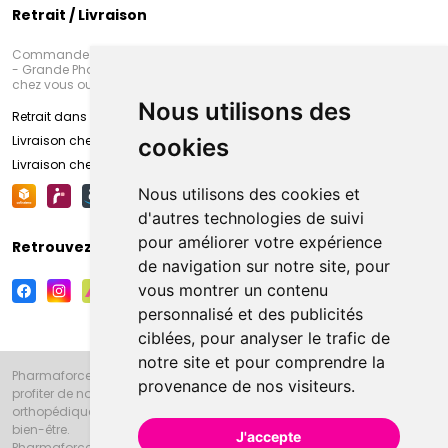
Retrait / Livraison
Commandez en ligne et venez chercher votre commande à Amiens
- Grande Pharmacie d’Amiens (Fachon) ou recevez-là rapidement
chez vous ou en point retrait
Nous utilisons des
Retrait dans la pharmacie d’Amiens
Livraison chez vous
cookies
Livraison chez votre commerçant
Nous utilisons des cookies et
d'autres technologies de suivi
pour améliorer votre expérience
Retrouvez-nous sur vos réseaux sociaux
de navigation sur notre site, pour
vous montrer un contenu
personnalisé et des publicités
ciblées, pour analyser le trafic de
notre site et pour comprendre la
Pharmaforce.fr et la Grande Pharmacie d’Amiens vous souhaitent de
provenance de nos visiteurs.
profiter de notre accueil, de nos conseils pharmaceutiques,
orthopédiques, homéopathiques, parapharmaceutiques, beauté et
bien-être.
J'accepte
Pharmaforce.fr est le site internet de la Grande Pharmacie d’Amiens.