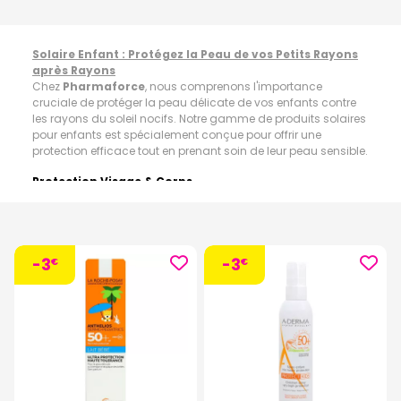
Solaire Enfant : Protégez la Peau de vos Petits Rayons
après Rayons
Chez
Pharmaforce
, nous comprenons l'importance
cruciale de protéger la peau délicate de vos enfants contre
les rayons du soleil nocifs. Notre gamme de produits solaires
pour enfants est spécialement conçue pour offrir une
protection efficace tout en prenant soin de leur peau sensible.
Protection Visage & Corps
La peau des enfants est particulièrement vulnérable aux
effets néfastes du soleil. C'est pourquoi nous proposons une
sélection rigoureuse de crèmes solaires spécialement
formulées pour leur peau délicate. Nos produits offrent une
-3
-3
protection à large spectre contre les rayons UVA et UVB, tout
€
€
en étant doux et non irritants.
En plus de nos crèmes solaires, découvrez notre gamme de
lotions solaires et de sprays faciles à appliquer,
spécialement conçus pour une protection optimale du
visage et du corps de vos petits. Nos formules sont
résistantes à l'eau et à la sueur, assurant une protection
fiable même lors des activités en plein air.