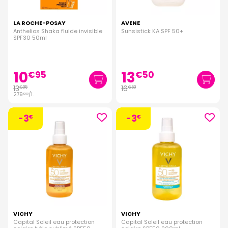
LA ROCHE-POSAY
AVENE
Anthelios Shaka fluide invisible
Sunsistick KA SPF 50+
SPF30 50ml
10
13
€
95
€
50
13
16
€
95
€
50
279
/
l.
€
00
-3
-3
€
€
VICHY
VICHY
Capital Soleil eau protection
Capital Soleil eau protection