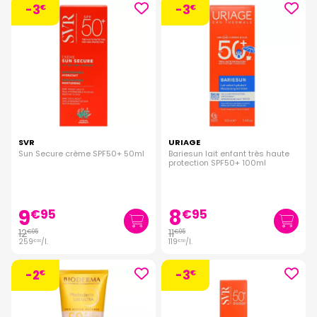
-3
-3
€
€
SVR
URIAGE
Sun Secure crème SPF50+ 50ml
Bariesun lait enfant très haute
protection SPF50+ 100ml
9
8
€
95
€
95
12
11
€
95
€
95
259
/
l.
119
/
l.
€
00
€
50
-2
-3
€
€