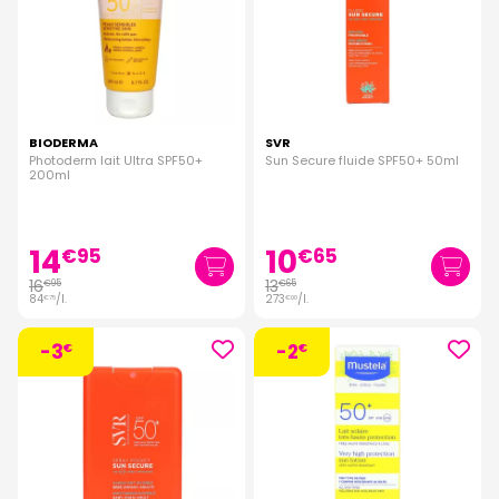
BIODERMA
SVR
Photoderm lait Ultra SPF50+
Sun Secure fluide SPF50+ 50ml
200ml
14
10
€
95
€
65
16
13
€
95
€
65
84
/
l.
273
/
l.
€
75
€
00
-3
-2
€
€