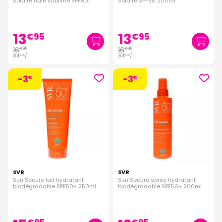
solaire hâle sublimé SPF50
solaire SPF50 200ml
200ml
13
13
€
95
€
95
16
16
€
95
€
95
84
/
l.
84
/
l.
€
75
€
75
-3
-3
€
€
SVR
SVR
Sun Secure lait hydratant
Sun Secure spray hydratant
biodégradable SPF50+ 250ml
biodégradable SPF50+ 200ml