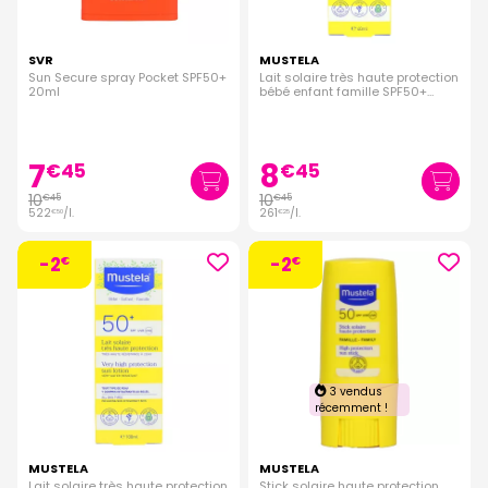
SVR
MUSTELA
Sun Secure spray Pocket SPF50+
Lait solaire très haute protection
20ml
bébé enfant famille SPF50+
40ml
7
8
€
45
€
45
10
10
€
45
€
45
522
/
l.
261
/
l.
€
50
€
25
-2
-2
€
€
3 vendus
récemment !
MUSTELA
MUSTELA
Lait solaire très haute protection
Stick solaire haute protection